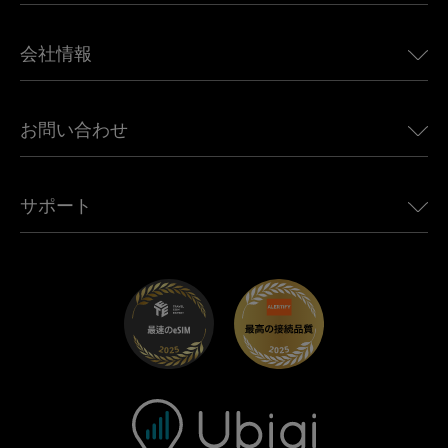
日本向けeSIM
BMW向けUbigi
カナダ向けeSIM
会社情報
Land Rover向けUbigi
ブラジル向けeSIM
Alfa Romeo向けUbigi
タイ向けeSIM
Ubigiについて
Jeep向けUbigi
お問い合わせ
アフリカ向けeSIM
Ubigi関連プレス
Jaguar向けUbigi
すべての目的地を見る
モバイル ネットワーク パートナー
Toyota向けUbigi
従業員をつなぐ
Ubigiアプリ
サポート
Mini向けUbigi
アフェリエイトプログラム
Ubigi.com
Maserati向けUbigi
ディストリビュータープログラム
UbiClub｜ロイヤルティプログラム
始めましょう
Fiat向けUbigi
お友達紹介プログラム
トラブルシューティング
採用情報
ヘルプセンター
お問い合わせ先