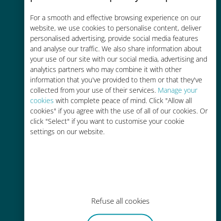
コストパフォーマンス
For a smooth and effective browsing experience on our
お客様が普段お使いのキャリアでロ
website, we use cookies to personalise content, deliver
ーミングサービスを使った場合に比
personalised advertising, provide social media features
and analyse our traffic. We also share information about
べて最大で90％の節約が可能です。
your use of our site with our social media, advertising and
analytics partners who may combine it with other
information that you've provided to them or that they've
collected from your use of their services.
Manage your
cookies
with complete peace of mind. Click "Allow all
cookies" if you agree with the use of all of our cookies. Or
かんたん追加購入
click "Select" if you want to customise your cookie
settings on our website.
Wi-Fiやデータ残量がなくても、
Ubigiアプリでデータの追加購入が
可能
Refuse all cookies