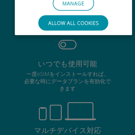
手間いらず
MANAGE
使用中のSIMカードを抜き差しする
必要はありません
ALLOW ALL COOKIES
いつでも使用可能
一度eSIMをインストールすれば、
必要な時にデータプランを有効化で
きます
マルチデバイス対応