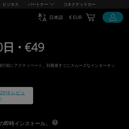
ビジネス
パートナー
コネクテッドカー
Cart Ubigi
日本語
€ EUR
日 • €49
け取り、旅行前にアクティベート。到着後すぐにスムーズなインターネッ
42916 レビュ
ー
への即時インストール。