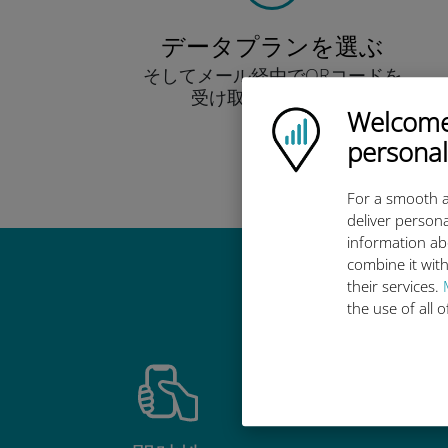
データプランを選ぶ
そしてメール経由でQRコードを
受け取りましょう！
Welcome!
早い！
Ubigi logo
personal
For a smooth a
deliver persona
information ab
combine it with
Ub
their services.
the use of all 