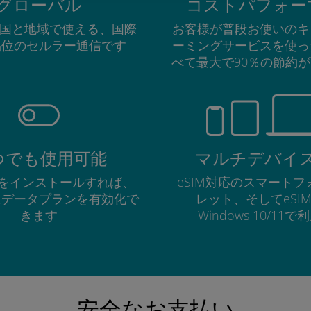
グローバル
コストパフォー
の国と地域で使える、国際
お客様が普段お使いのキ
品位のセルラー通信です
ーミングサービスを使っ
べて最大で90％の節約
つでも使用可能
マルチデバイ
Mをインストールすれば、
eSIM対応のスマート
にデータプランを有効化で
レット、そしてeSI
きます
Windows 10/11
安全なお支払い