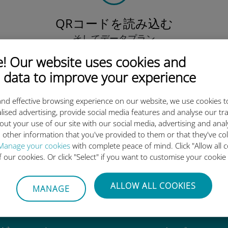
QRコードを読み込む
そしてデータプラン
を有効化したら、
 Our website uses cookies and
Ubigi eSIMをインストールしま
しょう シンプル！
 data to improve your experience
nd effective browsing experience on our website, we use cookies t
lised advertising, provide social media features and analyse our tra
out your use of our site with our social media, advertising and ana
 other information that you've provided to them or that they've co
igi International eSIMがすご
Manage your cookies
with complete peace of mind. Click "Allow all c
of our cookies. Or click "Select" if you want to customise your cookie
ALLOW ALL COOKIES
MANAGE