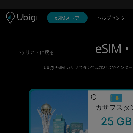
Skip to content
コンテンツ
ナビゲーションバー
フッター
eSIMストア
ヘルプセンター
eSIM 
リストに戻る
Back to list
Ubigi eSIM カザフスタンで現地料金でイ
カザフスタ
25 GB