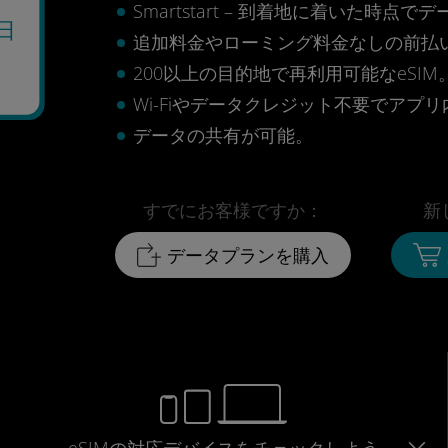
Smartstart – 到着地に着いた
日
追加料金やローミング料金なしの前払
200以上の目的地で再利用可能なeSIM
Wi-Fiやデータクレジット不要でアプ
データの共有が可能。
すでにお客様ですか：
新
データプランを購入