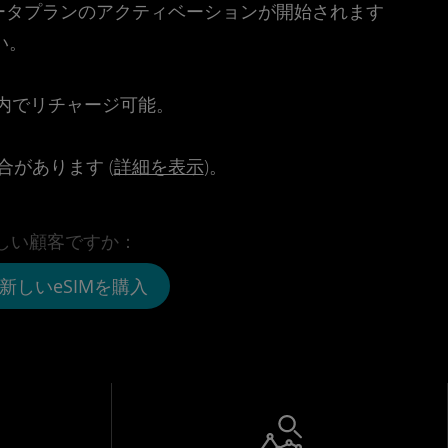
時点でデータプランのアクティベーションが開始されます
い。
。
リ内でリチャージ可能。
があります (
詳細を表示
)。
しい顧客ですか：
新しいeSIMを購入