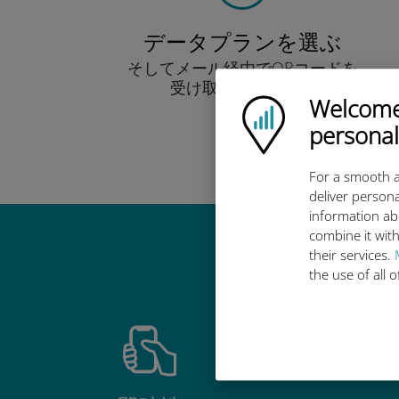
データプランを選ぶ
そしてメール経由でQRコードを
受け取りましょう！
Welcome!
早い！
Ubigi logo
personal
For a smooth a
deliver persona
information ab
combine it with
Ub
their services.
the use of all 