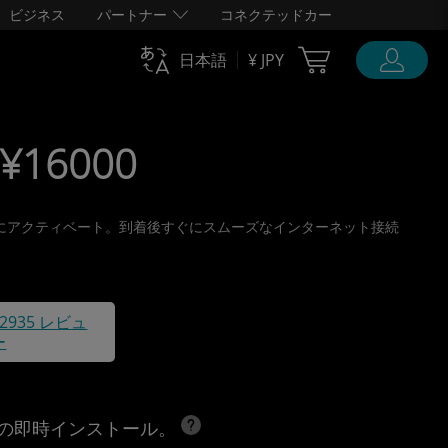
ビジネス
パートナー
コネクテッドカー
Cart Ubigi
日本語
¥ JPY
 ¥16000
、旅行前にアクティベート。到着後すぐにスムーズなインターネット接続
42935 レビュ
ー
への即時インストール。