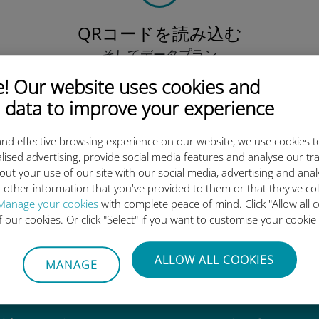
QRコードを読み込む
そしてデータプラン
を有効化したら、
 Our website uses cookies and
Ubigi eSIMをインストールしま
しょう シンプル！
 data to improve your experience
nd effective browsing experience on our website, we use cookies t
lised advertising, provide social media features and analyse our tra
out your use of our site with our social media, advertising and ana
 other information that you've provided to them or that they've co
igi International eSIMがすご
Manage your cookies
with complete peace of mind. Click "Allow all c
of our cookies. Or click "Select" if you want to customise your cookie
ALLOW ALL COOKIES
MANAGE