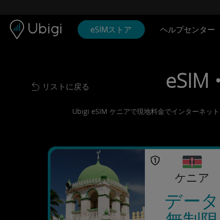
Skip to content
コンテンツ
ナビゲーションバー
フッター
eSIMストア
ヘルプセンター
eSIM
リストに戻る
Back to list
Ubigi eSIM ケニアで現地料金でインター
ケニア
データ
無制限