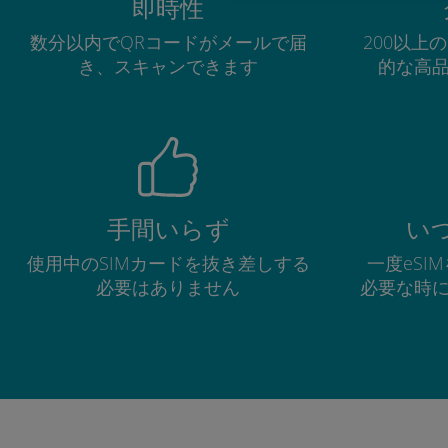
即時性
数分以内でQRコードがメールで届
200以上
き、スキャンできます
的な高
手間いらず
い
使用中のSIMカードを抜き差しする
一度eSI
必要はありません
必要な時