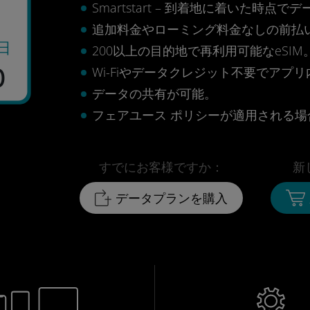
Smartstart – 到着地に着いた
追加料金やローミング料金なしの前払
日
200以上の目的地で再利用可能なeSIM
0
Wi-Fiやデータクレジット不要でアプ
データの共有が可能。
フェアユース ポリシーが適用される場合
すでにお客様ですか：
新
データプランを購入