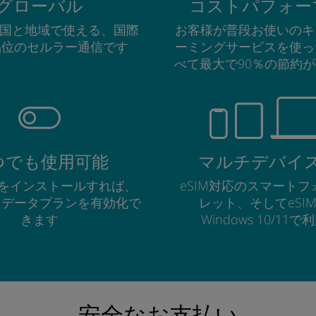
グローバル
コストパフォー
の国と地域で使える、国際
お客様が普段お使いのキ
品位のセルラー通信です
ーミングサービスを使っ
べて最大で90％の節約
つでも使用可能
マルチデバイ
Mをインストールすれば、
eSIM対応のスマート
にデータプランを有効化で
レット、そしてeSI
きます
Windows 10/11
安全なお支払い