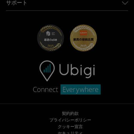
サポート
Mini向けUbigi
アフェリエイトプログラム
Ubigi.com
Maserati向けUbigi
ディストリビュータープログラム
UbiClub｜ロイヤルティプログラム
始めましょう
Fiat向けUbigi
お友達紹介プログラム
トラブルシューティング
採用情報
ヘルプセンター
お問い合わせ先
契約約款
プライバシーポリシー
クッキー宣言
セキュリティ