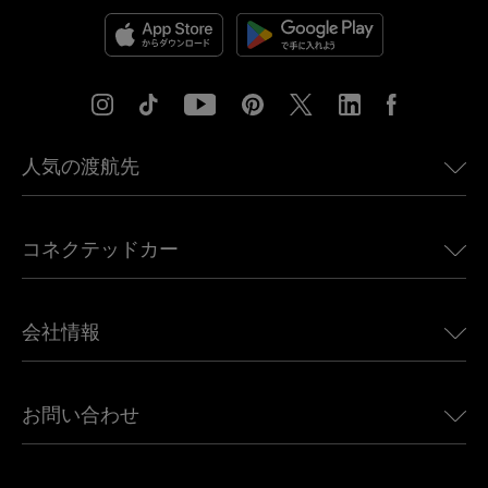
人気の渡航先
アメリカ向けeSIM
コネクテッドカー
ヨーロッパ向けeSIM
日本向けeSIM
BMW向けUbigi
カナダ向けeSIM
会社情報
Land Rover向けUbigi
ブラジル向けeSIM
Alfa Romeo向けUbigi
タイ向けeSIM
Ubigiについて
Jeep向けUbigi
お問い合わせ
アフリカ向けeSIM
Ubigi関連プレス
Jaguar向けUbigi
すべての目的地を見る
モバイル ネットワーク パートナー
Toyota向けUbigi
従業員をつなぐ
Ubigiアプリ