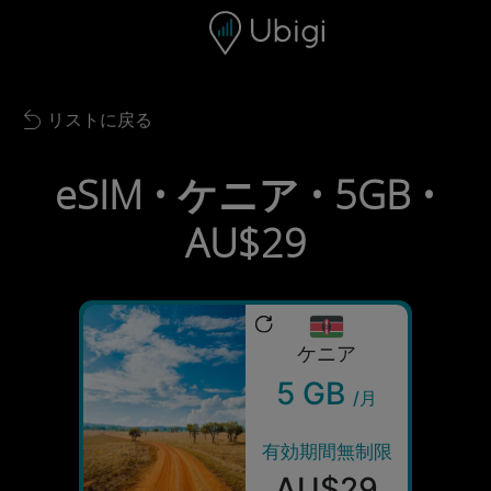
Skip to content
コンテンツ
ナビゲーションバー
フッター
リストに戻る
Back to list
eSIM • ケニア • 5GB •
AU$29
ケニア
5 GB
/月
有効期間無制限
AU$29