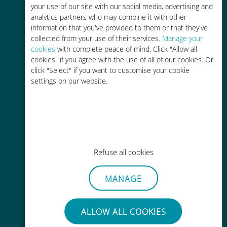
your use of our site with our social media, advertising and
analytics partners who may combine it with other
かんたん追加購入
information that you've provided to them or that they've
collected from your use of their services.
Manage your
Wi-Fiやデータ残量がなくても、
cookies
with complete peace of mind. Click "Allow all
Ubigiアプリでデータの追加購入が
cookies" if you agree with the use of all of our cookies. Or
可能
click "Select" if you want to customise your cookie
settings on our website.
手間いらず
使用中のSIMカードを抜き差しする
Refuse all cookies
必要はありません
MANAGE
ALLOW ALL COOKIES