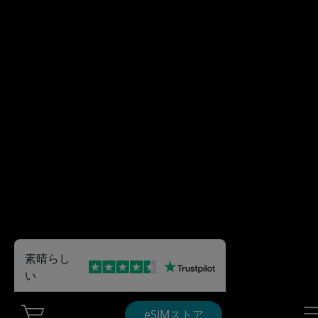
素晴らし
い
Cart Ubigi
Nav
eSIMストア