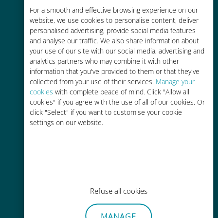
For a smooth and effective browsing experience on our
お客様が普段お使いのキャリアでロ
website, we use cookies to personalise content, deliver
ーミングサービスを使った場合に比
personalised advertising, provide social media features
べて最大で90％の節約が可能です。
and analyse our traffic. We also share information about
your use of our site with our social media, advertising and
analytics partners who may combine it with other
information that you've provided to them or that they've
collected from your use of their services.
Manage your
cookies
with complete peace of mind. Click "Allow all
かんたん追加購入
cookies" if you agree with the use of all of our cookies. Or
click "Select" if you want to customise your cookie
Wi-Fiやデータ残量がなくても、
settings on our website.
Ubigiアプリでデータの追加購入が
可能
Refuse all cookies
手間いらず
MANAGE