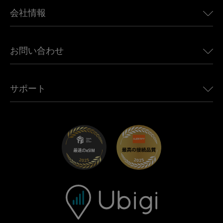
BMW向けUbigi
カナダ向けeSIM
会社情報
Land Rover向けUbigi
ブラジル向けeSIM
Alfa Romeo向けUbigi
タイ向けeSIM
Ubigiについて
Jeep向けUbigi
お問い合わせ
アフリカ向けeSIM
Ubigi関連プレス
Jaguar向けUbigi
すべての目的地を見る
モバイル ネットワーク パートナー
Toyota向けUbigi
従業員をつなぐ
Ubigiアプリ
サポート
Mini向けUbigi
アフェリエイトプログラム
Ubigi.com
Maserati向けUbigi
ディストリビュータープログラム
UbiClub｜ロイヤルティプログラム
始めましょう
Fiat向けUbigi
お友達紹介プログラム
トラブルシューティング
採用情報
ヘルプセンター
お問い合わせ先