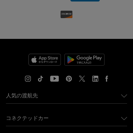
人気の渡航先
アメリカ向けeSIM
コネクテッドカー
ヨーロッパ向けeSIM
日本向けeSIM