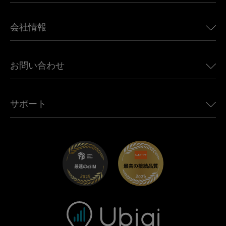
日本向けeSIM
BMW向けUbigi
カナダ向けeSIM
会社情報
Land Rover向けUbigi
ブラジル向けeSIM
Alfa Romeo向けUbigi
タイ向けeSIM
Ubigiについて
Jeep向けUbigi
お問い合わせ
アフリカ向けeSIM
Ubigi関連プレス
Jaguar向けUbigi
すべての目的地を見る
モバイル ネットワーク パートナー
Toyota向けUbigi
従業員をつなぐ
Ubigiアプリ
サポート
Mini向けUbigi
アフェリエイトプログラム
Ubigi.com
Maserati向けUbigi
ディストリビュータープログラム
UbiClub｜ロイヤルティプログラム
始めましょう
Fiat向けUbigi
お友達紹介プログラム
トラブルシューティング
採用情報
ヘルプセンター
お問い合わせ先