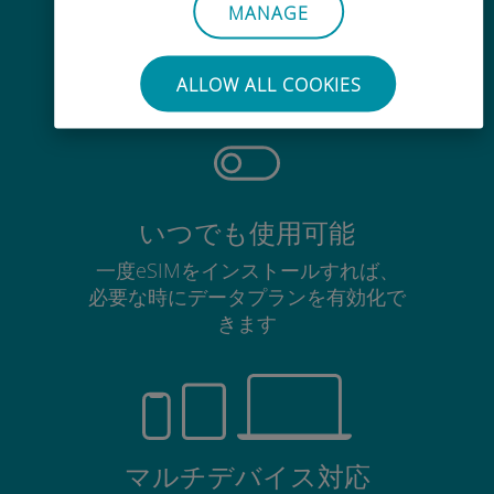
手間いらず
MANAGE
使用中のSIMカードを抜き差しする
必要はありません
ALLOW ALL COOKIES
いつでも使用可能
一度eSIMをインストールすれば、
必要な時にデータプランを有効化で
きます
マルチデバイス対応