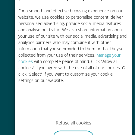
コストパフォーマンス
For a smooth and effective browsing experience on our
お客様が普段お使いのキャリアでロ
website, we use cookies to personalise content, deliver
ーミングサービスを使った場合に比
personalised advertising, provide social media features
and analyse our traffic. We also share information about
べて最大で90％の節約が可能です。
your use of our site with our social media, advertising and
analytics partners who may combine it with other
information that you've provided to them or that they've
collected from your use of their services.
Manage your
cookies
with complete peace of mind. Click "Allow all
cookies" if you agree with the use of all of our cookies. Or
かんたん追加購入
click "Select" if you want to customise your cookie
settings on our website.
Wi-Fiやデータ残量がなくても、
Ubigiアプリでデータの追加購入が
可能
Refuse all cookies