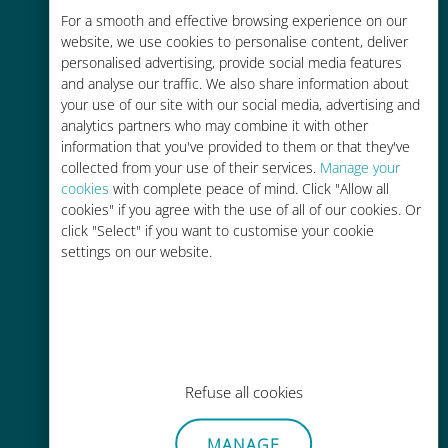
For a smooth and effective browsing experience on our
お客様が普段お使いのキャリアでロ
website, we use cookies to personalise content, deliver
ーミングサービスを使った場合に比
personalised advertising, provide social media features
べて最大で90％の節約が可能です。
and analyse our traffic. We also share information about
your use of our site with our social media, advertising and
analytics partners who may combine it with other
information that you've provided to them or that they've
collected from your use of their services.
Manage your
cookies
with complete peace of mind. Click "Allow all
かんたん追加購入
cookies" if you agree with the use of all of our cookies. Or
click "Select" if you want to customise your cookie
Wi-Fiやデータ残量がなくても、
settings on our website.
Ubigiアプリでデータの追加購入が
可能
Refuse all cookies
手間いらず
MANAGE