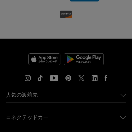
人気の渡航先
アメリカ向けeSIM
コネクテッドカー
ヨーロッパ向けeSIM
日本向けeSIM