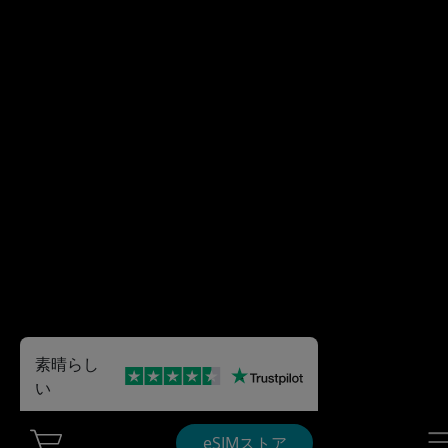
素晴らし
い
Cart Ubigi
Nav
eSIMストア