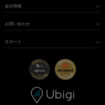
BMW向けUbigi
カナダ向けeSIM
会社情報
Land Rover向けUbigi
ブラジル向けeSIM
Alfa Romeo向けUbigi
タイ向けeSIM
Ubigiについて
Jeep向けUbigi
お問い合わせ
アフリカ向けeSIM
Ubigi関連プレス
Jaguar向けUbigi
すべての目的地を見る
モバイル ネットワーク パートナー
Toyota向けUbigi
従業員をつなぐ
Ubigiアプリ
サポート
Mini向けUbigi
アフェリエイトプログラム
Ubigi.com
Maserati向けUbigi
ディストリビュータープログラム
UbiClub｜ロイヤルティプログラム
始めましょう
Fiat向けUbigi
お友達紹介プログラム
トラブルシューティング
採用情報
ヘルプセンター
お問い合わせ先