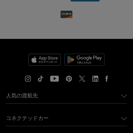
人気の渡航先
アメリカ向けeSIM
コネクテッドカー
ヨーロッパ向けeSIM
日本向けeSIM