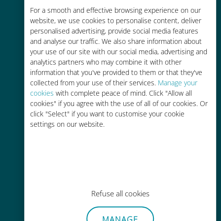
For a smooth and effective browsing experience on our
お客様が普段お使いのキャリアでロ
website, we use cookies to personalise content, deliver
ーミングサービスを使った場合に比
personalised advertising, provide social media features
べて最大で90％の節約が可能です。
and analyse our traffic. We also share information about
your use of our site with our social media, advertising and
analytics partners who may combine it with other
information that you've provided to them or that they've
collected from your use of their services.
Manage your
cookies
with complete peace of mind. Click "Allow all
かんたん追加購入
cookies" if you agree with the use of all of our cookies. Or
click "Select" if you want to customise your cookie
Wi-Fiやデータ残量がなくても、
settings on our website.
Ubigiアプリでデータの追加購入が
可能
Refuse all cookies
手間いらず
MANAGE