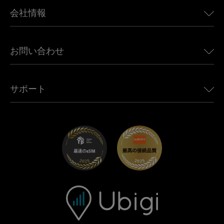
BMW向けUbigi
カナダ向けeSIM
会社情報
Land Rover向けUbigi
ブラジル向けeSIM
Alfa Romeo向けUbigi
タイ向けeSIM
Ubigiについて
Jeep向けUbigi
お問い合わせ
アフリカ向けeSIM
Ubigi関連プレス
Jaguar向けUbigi
すべての目的地を見る
モバイル ネットワーク パートナー
Toyota向けUbigi
従業員をつなぐ
Ubigiアプリ
サポート
Mini向けUbigi
アフェリエイトプログラム
Ubigi.com
Maserati向けUbigi
ディストリビュータープログラム
UbiClub｜ロイヤルティプログラム
始めましょう
Fiat向けUbigi
お友達紹介プログラム
トラブルシューティング
採用情報
ヘルプセンター
お問い合わせ先