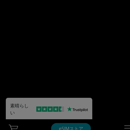
素晴らし
い
Cart Ubigi
Nav
eSIMストア