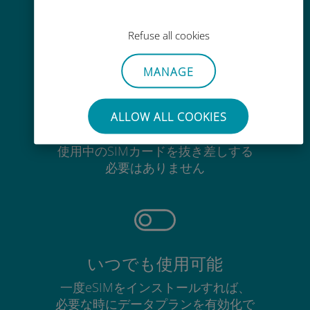
Ubigiアプリでデータの追加購入が
可能
Refuse all cookies
MANAGE
ALLOW ALL COOKIES
手間いらず
使用中のSIMカードを抜き差しする
必要はありません
いつでも使用可能
一度eSIMをインストールすれば、
必要な時にデータプランを有効化で