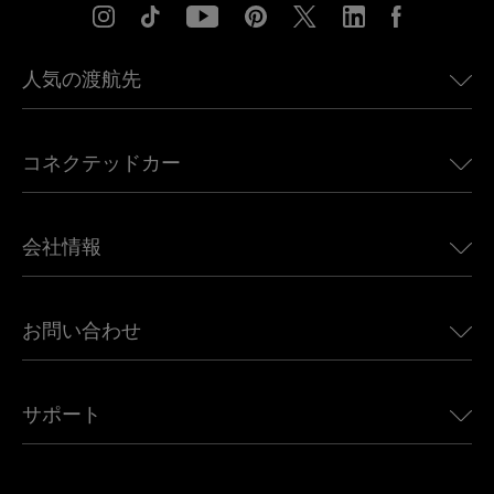
人気の渡航先
アメリカ向けeSIM
コネクテッドカー
ヨーロッパ向けeSIM
日本向けeSIM
BMW向けUbigi
カナダ向けeSIM
会社情報
Land Rover向けUbigi
ブラジル向けeSIM
Alfa Romeo向けUbigi
タイ向けeSIM
Ubigiについて
Jeep向けUbigi
お問い合わせ
アフリカ向けeSIM
Ubigi関連プレス
Jaguar向けUbigi
すべての目的地を見る
モバイル ネットワーク パートナー
Toyota向けUbigi
従業員をつなぐ
Ubigiアプリ
サポート
Mini向けUbigi
アフェリエイトプログラム
Ubigi.com
Maserati向けUbigi
ディストリビュータープログラム
UbiClub｜ロイヤルティプログラム
始めましょう
Fiat向けUbigi
お友達紹介プログラム