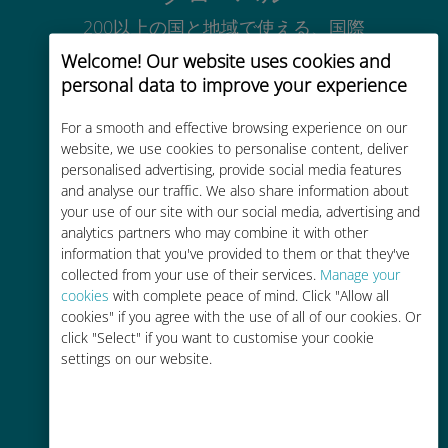
200以上の国と地域で使える、国際
的な高品位のセルラー通信です
Welcome! Our website uses cookies and
personal data to improve your experience
For a smooth and effective browsing experience on our
website, we use cookies to personalise content, deliver
personalised advertising, provide social media features
コストパフォーマンス
and analyse our traffic. We also share information about
your use of our site with our social media, advertising and
お客様が普段お使いのキャリアでロ
analytics partners who may combine it with other
ーミングサービスを使った場合に比
information that you've provided to them or that they've
べて最大で90％の節約が可能です。
collected from your use of their services.
Manage your
cookies
with complete peace of mind. Click "Allow all
cookies" if you agree with the use of all of our cookies. Or
click "Select" if you want to customise your cookie
settings on our website.
かんたん追加購入
Wi-Fiやデータ残量がなくても、