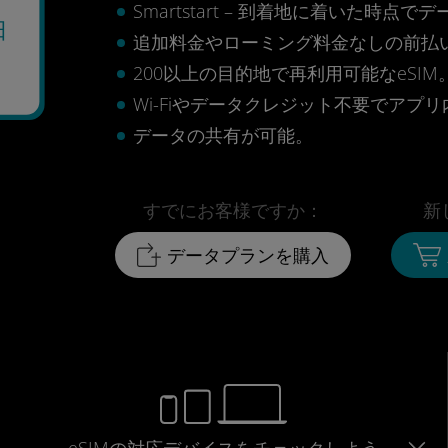
Smartstart – 到着地に着いた
日
追加料金やローミング料金なしの前払
200以上の目的地で再利用可能なeSIM
Wi-Fiやデータクレジット不要でアプ
データの共有が可能。
すでにお客様ですか：
新
データプランを購入