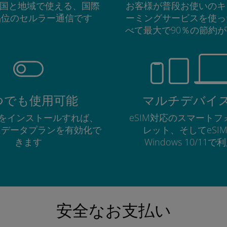
の国と地域で使える、国際
お客様が普段お使いのキ
品位のセルラー通信です
ーミングサービスを使っ
べて最大で90％の節約
つでも使用可能
マルチデバイ
Mをインストールすれば、
eSIM対応のスマート
にデータプランを有効化で
レット、そしてeSI
きます
Windows 10/11
安全なお支払い