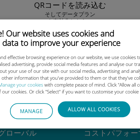
QRコードを読み込む
そしてデータプラン
を有効化したら、
Ubigi eSIMをインストールしま
 Our website uses cookies and
しょう シンプル！
 data to improve your experience
nd effective browsing experience on our website, we use cookies t
lised advertising, provide social media features and analyse our tra
out your use of our site with our social media, advertising and ana
 other information that you've provided to them or that they've co
igi International eSIMがすご
Manage your cookies
with complete peace of mind. Click "Allow all c
of our cookies. Or click "Select" if you want to customise your cookie
ALLOW ALL COOKIES
MANAGE
グローバル
コストパフォー