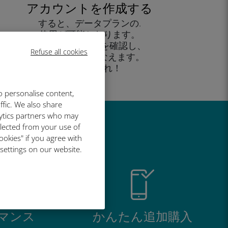
アカウントを作成する
すると、データプランの.
使用が可能となります。
外出先 から残高を確認し、
Refuse all cookies
追加購入がおこなえます。
お楽しみあれ！
o personalise content,
ffic. We also share
lytics partners who may
llected from your use of
い理由
ookies" if you agree with
 settings on our website.
マンス
かんたん追加購入