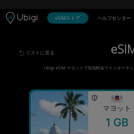
Skip to content
コンテンツ
ナビゲーションバー
フッター
eSIMストア
ヘルプセンター
eSI
リストに戻る
Back to list
Ubigi eSIM マヨットで現地料金でインタ
マヨット
1 GB