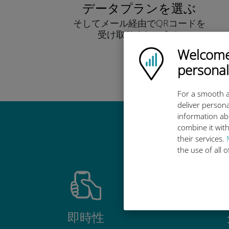
データプランを選ぶ
そしてメール経由でQRコードを
受け取りましょう！
早い！
Welcome!
Ubigi logo
personal
For a smooth a
deliver persona
information ab
combine it with
Ub
their services.
the use of all 
即時性