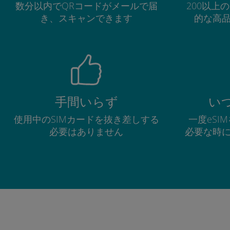
数分以内でQRコードがメールで届
200以上
き、スキャンできます
的な高
手間いらず
い
使用中のSIMカードを抜き差しする
一度eSI
必要はありません
必要な時