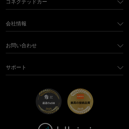
コネクテッドカー
ヨーロッパ向けeSIM
日本向けeSIM
BMW向けUbigi
カナダ向けeSIM
会社情報
Land Rover向けUbigi
ブラジル向けeSIM
Alfa Romeo向けUbigi
タイ向けeSIM
Ubigiについて
Jeep向けUbigi
お問い合わせ
アフリカ向けeSIM
Ubigi関連プレス
Jaguar向けUbigi
すべての目的地を見る
モバイル ネットワーク パートナー
Toyota向けUbigi
従業員をつなぐ
Ubigiアプリ
サポート
Mini向けUbigi
アフェリエイトプログラム
Ubigi.com
Maserati向けUbigi
ディストリビュータープログラム
UbiClub｜ロイヤルティプログラム
始めましょう
Fiat向けUbigi
お友達紹介プログラム
トラブルシューティング
採用情報
ヘルプセンター
お問い合わせ先