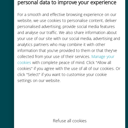
personal data to improve your experience
コストパフォーマンス
For a smooth and effective browsing experience on our
website, we use cookies to personalise content, deliver
お客様が普段お使いのキャリアでロ
personalised advertising, provide social media features
ーミングサービスを使った場合に比
and analyse our traffic. We also share information about
べて最大で90％の節約が可能です。
your use of our site with our social media, advertising and
analytics partners who may combine it with other
information that you've provided to them or that they've
collected from your use of their services.
Manage your
cookies
with complete peace of mind. Click "Allow all
cookies" if you agree with the use of all of our cookies. Or
click "Select" if you want to customise your cookie
かんたん追加購入
settings on our website.
Wi-Fiやデータ残量がなくても、
Ubigiアプリでデータの追加購入が
可能
Refuse all cookies