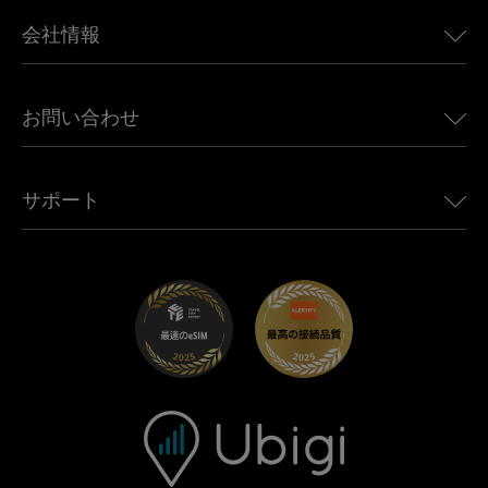
BMW向けUbigi
カナダ向けeSIM
会社情報
Land Rover向けUbigi
ブラジル向けeSIM
Alfa Romeo向けUbigi
タイ向けeSIM
Ubigiについて
Jeep向けUbigi
お問い合わせ
アフリカ向けeSIM
Ubigi関連プレス
Jaguar向けUbigi
すべての目的地を見る
モバイル ネットワーク パートナー
Toyota向けUbigi
従業員をつなぐ
Ubigiアプリ
サポート
Mini向けUbigi
アフェリエイトプログラム
Ubigi.com
Maserati向けUbigi
ディストリビュータープログラム
UbiClub｜ロイヤルティプログラム
始めましょう
Fiat向けUbigi
お友達紹介プログラム
トラブルシューティング
採用情報
ヘルプセンター
お問い合わせ先