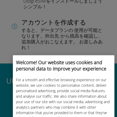
Ubigi eSIMをインストールしま
しょう
シンプル！
アカウントを作成する
すると、データプランの.
使用が可能と
なります。
外出先 から残高を確認し、
追加購入がおこなえます。
お楽しみあ
れ！
Welcome! Our website uses cookies and
personal data to improve your experience
Ubigi International eSIMがすご
For a smooth and effective browsing experience on our
website, we use cookies to personalise content, deliver
い理由
personalised advertising, provide social media features
and analyse our traffic. We also share information about
your use of our site with our social media, advertising and
analytics partners who may combine it with other
information that you've provided to them or that they've