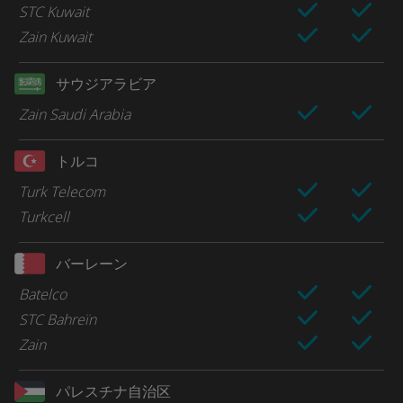
STC Kuwait
Zain Kuwait
サウジアラビア
Zain Saudi Arabia
トルコ
Turk Telecom
Turkcell
バーレーン
Batelco
STC Bahreïn
Zain
パレスチナ自治区