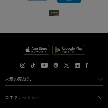
人気の渡航先
アメリカ向けeSIM
コネクテッドカー
ヨーロッパ向けeSIM
日本向けeSIM