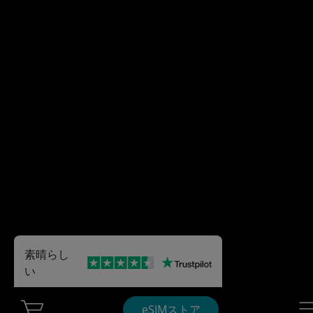
素晴らし
い
Cart Ubigi
Nav
eSIMストア