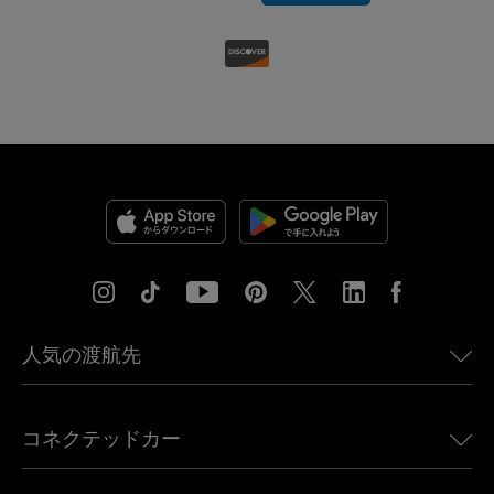
人気の渡航先
アメリカ向けeSIM
コネクテッドカー
ヨーロッパ向けeSIM
日本向けeSIM