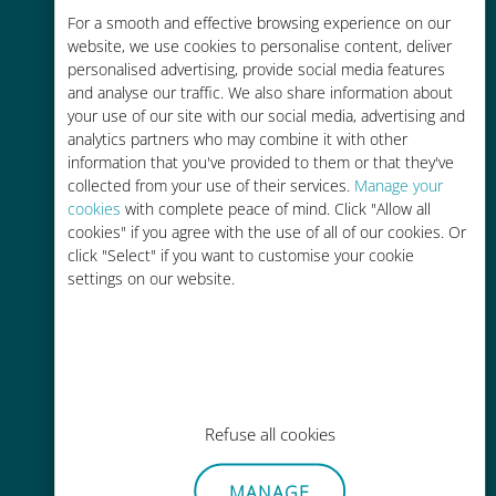
For a smooth and effective browsing experience on our
お客様が普段お使いのキャリアでロ
website, we use cookies to personalise content, deliver
ーミングサービスを使った場合に比
personalised advertising, provide social media features
べて最大で90％の節約が可能です。
and analyse our traffic. We also share information about
your use of our site with our social media, advertising and
analytics partners who may combine it with other
information that you've provided to them or that they've
collected from your use of their services.
Manage your
cookies
with complete peace of mind. Click "Allow all
かんたん追加購入
cookies" if you agree with the use of all of our cookies. Or
click "Select" if you want to customise your cookie
Wi-Fiやデータ残量がなくても、
settings on our website.
Ubigiアプリでデータの追加購入が
可能
Refuse all cookies
手間いらず
MANAGE