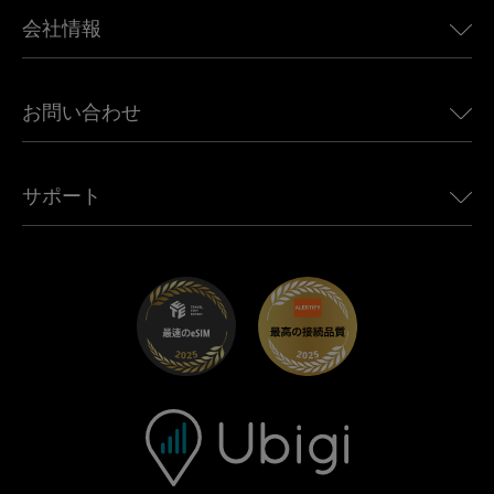
BMW向けUbigi
カナダ向けeSIM
会社情報
Land Rover向けUbigi
ブラジル向けeSIM
Alfa Romeo向けUbigi
タイ向けeSIM
Ubigiについて
Jeep向けUbigi
お問い合わせ
アフリカ向けeSIM
Ubigi関連プレス
Jaguar向けUbigi
すべての目的地を見る
モバイル ネットワーク パートナー
Toyota向けUbigi
従業員をつなぐ
Ubigiアプリ
サポート
Mini向けUbigi
アフェリエイトプログラム
Ubigi.com
Maserati向けUbigi
ディストリビュータープログラム
UbiClub｜ロイヤルティプログラム
始めましょう
Fiat向けUbigi
お友達紹介プログラム
トラブルシューティング
採用情報
ヘルプセンター
お問い合わせ先