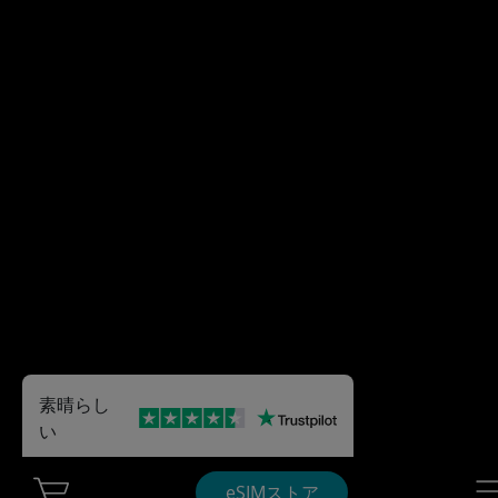
素晴らし
い
Cart Ubigi
Nav
eSIMストア