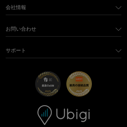
BMW向けUbigi
カナダ向けeSIM
会社情報
Land Rover向けUbigi
ブラジル向けeSIM
Alfa Romeo向けUbigi
タイ向けeSIM
Ubigiについて
Jeep向けUbigi
お問い合わせ
アフリカ向けeSIM
Ubigi関連プレス
Jaguar向けUbigi
すべての目的地を見る
モバイル ネットワーク パートナー
Toyota向けUbigi
従業員をつなぐ
Ubigiアプリ
サポート
Mini向けUbigi
アフェリエイトプログラム
Ubigi.com
Maserati向けUbigi
ディストリビュータープログラム
UbiClub｜ロイヤルティプログラム
始めましょう
Fiat向けUbigi
お友達紹介プログラム
トラブルシューティング
採用情報
ヘルプセンター
お問い合わせ先