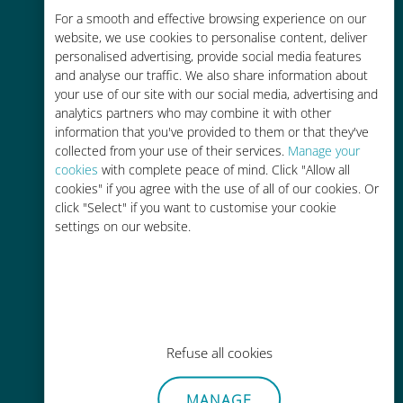
For a smooth and effective browsing experience on our
お客様が普段お使いのキャリアでロ
website, we use cookies to personalise content, deliver
ーミングサービスを使った場合に比
personalised advertising, provide social media features
べて最大で90％の節約が可能です。
and analyse our traffic. We also share information about
your use of our site with our social media, advertising and
analytics partners who may combine it with other
information that you've provided to them or that they've
collected from your use of their services.
Manage your
cookies
with complete peace of mind. Click "Allow all
かんたん追加購入
cookies" if you agree with the use of all of our cookies. Or
click "Select" if you want to customise your cookie
Wi-Fiやデータ残量がなくても、
settings on our website.
Ubigiアプリでデータの追加購入が
可能
Refuse all cookies
手間いらず
MANAGE