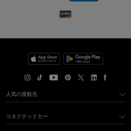
人気の渡航先
アメリカ向けeSIM
コネクテッドカー
ヨーロッパ向けeSIM
日本向けeSIM