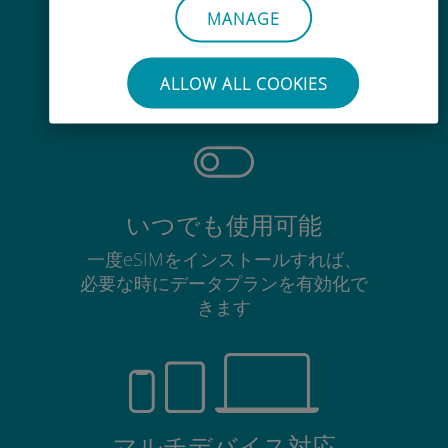
MANAGE
手間いらず
使用中のSIMカードを抜き差しする
ALLOW ALL COOKIES
必要はありません
いつでも使用可能
一度eSIMをインストールすれば、
必要な時にデータプランを有効化で
きます
マルチデバイス対応