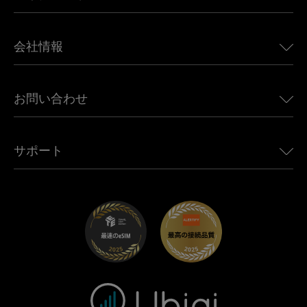
日本向けeSIM
BMW向けUbigi
カナダ向けeSIM
会社情報
Land Rover向けUbigi
ブラジル向けeSIM
Alfa Romeo向けUbigi
タイ向けeSIM
Ubigiについて
Jeep向けUbigi
お問い合わせ
アフリカ向けeSIM
Ubigi関連プレス
Jaguar向けUbigi
すべての目的地を見る
モバイル ネットワーク パートナー
Toyota向けUbigi
従業員をつなぐ
Ubigiアプリ
サポート
Mini向けUbigi
アフェリエイトプログラム
Ubigi.com
Maserati向けUbigi
ディストリビュータープログラム
UbiClub｜ロイヤルティプログラム
始めましょう
Fiat向けUbigi
お友達紹介プログラム
トラブルシューティング
採用情報
ヘルプセンター
お問い合わせ先