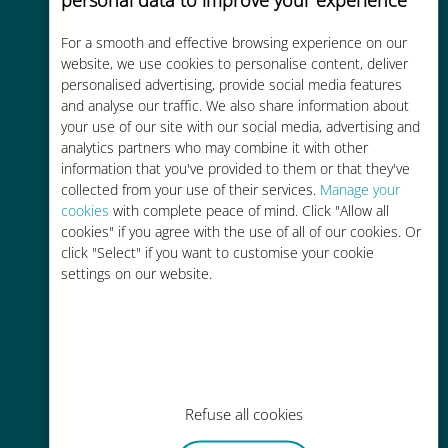
コストパフォーマンス
For a smooth and effective browsing experience on our
website, we use cookies to personalise content, deliver
お客様が普段お使いのキャリアでロ
personalised advertising, provide social media features
ーミングサービスを使った場合に比
and analyse our traffic. We also share information about
べて最大で90％の節約が可能です。
your use of our site with our social media, advertising and
analytics partners who may combine it with other
information that you've provided to them or that they've
collected from your use of their services.
Manage your
cookies
with complete peace of mind. Click "Allow all
cookies" if you agree with the use of all of our cookies. Or
かんたん追加購入
click "Select" if you want to customise your cookie
settings on our website.
Wi-Fiやデータ残量がなくても、
Ubigiアプリでデータの追加購入が
可能
Refuse all cookies