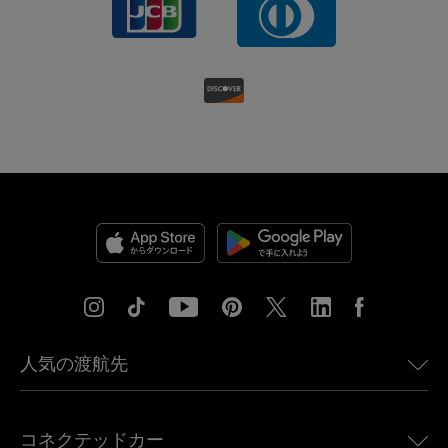
人気の渡航先
アメリカ向けeSIM
コネクテッドカー
ヨーロッパ向けeSIM