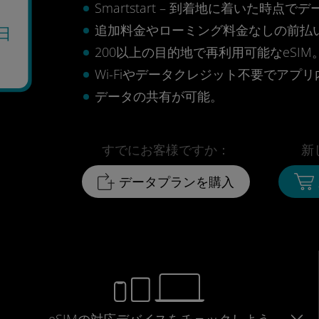
Smartstart – 到着地に着いた
追加料金やローミング料金なしの前払
日
200以上の目的地で再利用可能なeSIM
Wi-Fiやデータクレジット不要でアプ
データの共有が可能。
すでにお客様ですか：
新
データプランを購入