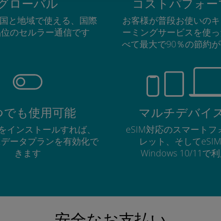
グローバル
コストパフォー
の国と地域で使える、国際
お客様が普段お使いのキ
品位のセルラー通信です
ーミングサービスを使っ
べて最大で90％の節約
つでも使用可能
マルチデバイ
Mをインストールすれば、
eSIM対応のスマート
にデータプランを有効化で
レット、そしてeSI
きます
Windows 10/11
安全なお支払い