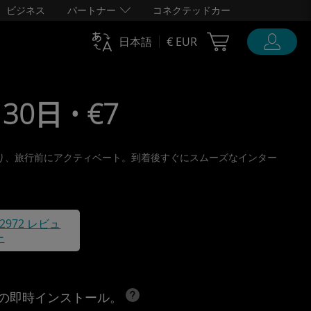
ビジネス
パートナー
コネクテッドカー
Cart Ubigi
日本語
€ EUR
30日 • €7
で受け取り、旅行前にアクティベート。到着後すぐにスムーズなインター
42972 レビュ
ー
への即時インストール。