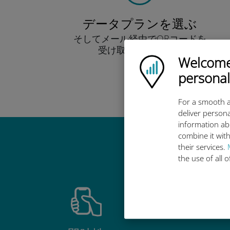
データプランを選ぶ
そしてメール経由でQRコードを
受け取りましょう！
Welcome!
早い！
Ubigi logo
personal
For a smooth a
deliver persona
information ab
combine it with
Ub
their services.
the use of all 