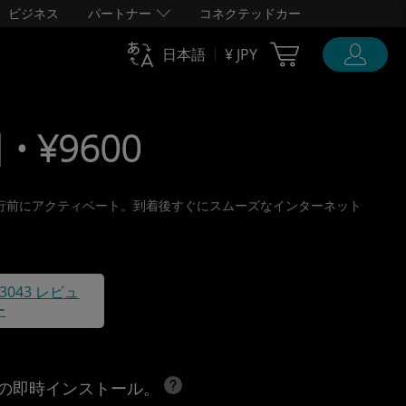
ビジネス
パートナー
コネクテッドカー
Cart Ubigi
日本語
¥ JPY
 • ¥9600
取り、旅行前にアクティベート。到着後すぐにスムーズなインターネット
43043 レビュ
ー
への即時インストール。