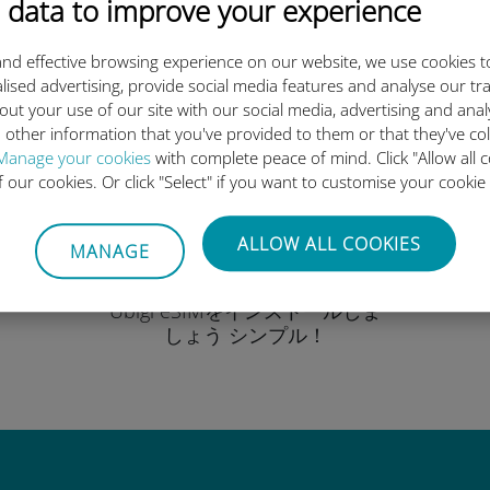
 data to improve your experience
ンを選択し、旅行前にアクティ
nd effective browsing experience on our website, we use cookies t
lised advertising, provide social media features and analyse our tra
out your use of our site with our social media, advertising and ana
 other information that you've provided to them or that they've co
Manage your cookies
with complete peace of mind. Click "Allow all c
of our cookies. Or click "Select" if you want to customise your cookie
QRコードを読み込む
ALLOW ALL COOKIES
MANAGE
そしてデータプラン
を有効化したら、
Ubigi eSIMをインストールしま
しょう シンプル！