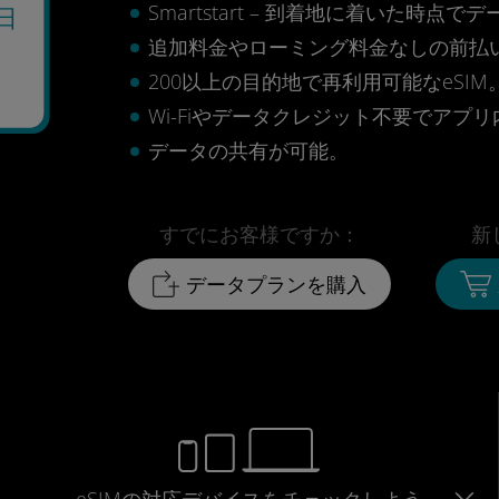
Smartstart – 到着地に着いた
日
追加料金やローミング料金なしの前払
0
200以上の目的地で再利用可能なeSIM
Wi-Fiやデータクレジット不要でアプ
データの共有が可能。
すでにお客様ですか：
新
データプランを購入