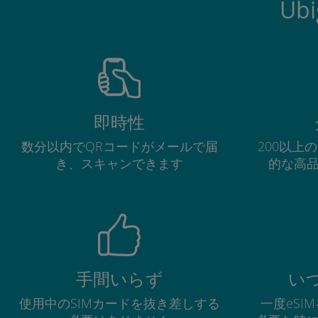
Ub
即時性
数分以内でQRコードがメールで届
200以上
き、スキャンできます
的な高
手間いらず
い
使用中のSIMカードを抜き差しする
一度eSI