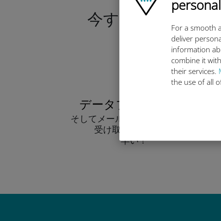
personal
今すぐデータプラ
For a smooth a
deliver persona
information ab
combine it with
their services.
the use of all 
データプランを選ぶ
そしてメール経由でQRコードを
受け取りましょう！
早い！