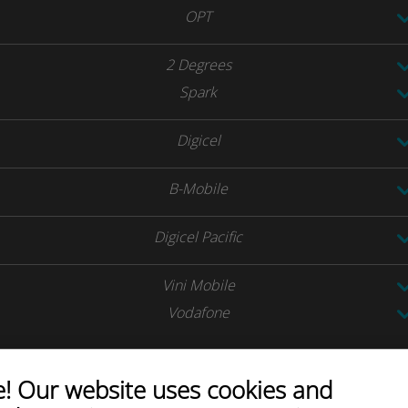
OPT
2 Degrees
Spark
Digicel
B-Mobile
Digicel Pacific
Vini Mobile
Vodafone
 Our website uses cookies and