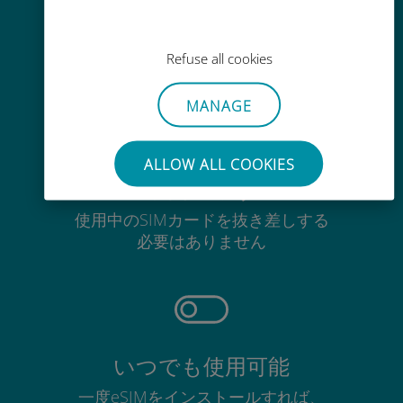
Wi-Fiやデータ残量がなくても、
Ubigiアプリでデータの追加購入が
Refuse all cookies
可能
MANAGE
ALLOW ALL COOKIES
手間いらず
使用中のSIMカードを抜き差しする
必要はありません
いつでも使用可能
一度eSIMをインストールすれば、