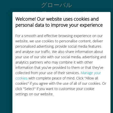
グローバル
200以上の国と地域で使える、国際
Welcome! Our website uses cookies and
的な高品位のセルラー通信です
personal data to improve your experience
For a smooth and effective browsing experience on our
website, we use cookies to personalise content, deliver
personalised advertising, provide social media features
and analyse our traffic. We also share information about
コストパフォーマンス
your use of our site with our social media, advertising and
analytics partners who may combine it with other
お客様が普段お使いのキャリアでロ
information that you've provided to them or that they've
ーミングサービスを使った場合に比
collected from your use of their services.
Manage your
べて最大で90％の節約が可能です。
cookies
with complete peace of mind. Click "Allow all
cookies" if you agree with the use of all of our cookies. Or
click "Select" if you want to customise your cookie
settings on our website.
かんたん追加購入