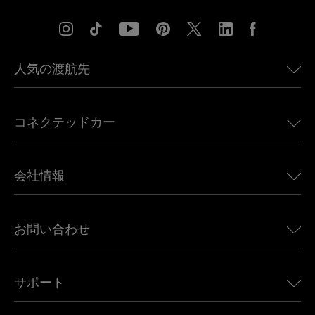
人気の渡航先
アメリカ向けeSIM
コネクテッドカー
ヨーロッパ向けeSIM
日本向けeSIM
BMW向けUbigi
カナダ向けeSIM
会社情報
Land Rover向けUbigi
ブラジル向けeSIM
Alfa Romeo向けUbigi
タイ向けeSIM
Ubigiについて
Jeep向けUbigi
お問い合わせ
アフリカ向けeSIM
Ubigi関連プレス
Jaguar向けUbigi
すべての目的地を見る
モバイル ネットワーク パートナー
Toyota向けUbigi
従業員をつなぐ
Ubigiアプリ
サポート
Mini向けUbigi
アフェリエイトプログラム
Ubigi.com
Maserati向けUbigi
ディストリビュータープログラム