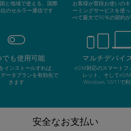
の国と地域で使える、国際
お客様が普段お使いのキ
品位のセルラー通信です
ーミングサービスを使っ
べて最大で90％の節約
つでも使用可能
マルチデバイ
Mをインストールすれば、
eSIM対応のスマート
にデータプランを有効化で
レット、そしてeSI
きます
Windows 10/11
安全なお支払い