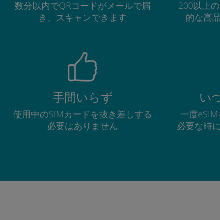
数分以内でQRコードがメールで届
200以上
き、スキャンできます
的な高
手間いらず
い
使用中のSIMカードを抜き差しする
一度eSI
必要はありません
必要な時