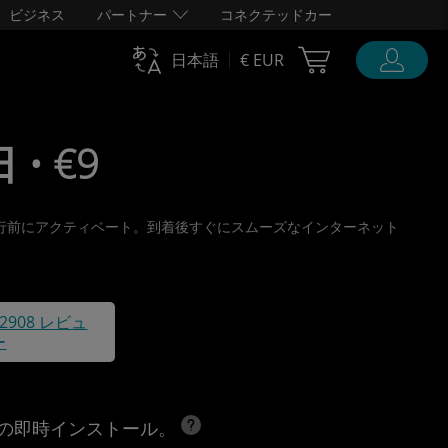
ビジネス
パートナー
コネクテッドカー
Cart Ubigi
日本語
€ EUR
 • €9
取り、旅行前にアクティベート。到着後すぐにスムーズなインターネット
42908 レビュ
ー
への即時インストール。