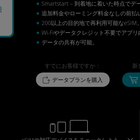
Smartstart – 到着地に着いた
日
追加料金やローミング料金なしの前払
200以上の目的地で再利用可能なeSIM
Wi-Fiやデータクレジット不要でアプ
データの共有が可能。
すでにお客様ですか：
新
データプランを購入