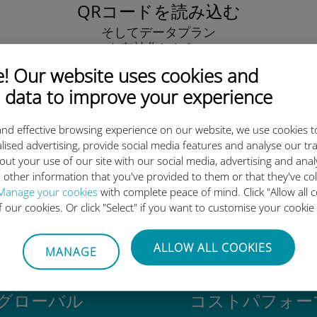
QRコードを読み込む
そしてデータプラン
を有効化したら、
Ubigi eSIMをインストールしま
 Our website uses cookies and
しょう シンプル！
 data to improve your experience
nd effective browsing experience on our website, we use cookies t
lised advertising, provide social media features and analyse our tra
out your use of our site with our social media, advertising and ana
 other information that you've provided to them or that they've co
igi International eSIMがすご
Manage your cookies
with complete peace of mind. Click "Allow all c
of our cookies. Or click "Select" if you want to customise your cookie
ALLOW ALL COOKIES
MANAGE
グローバル
コストパフォー