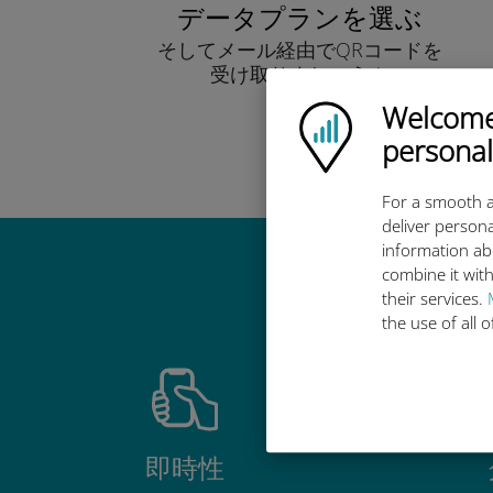
データプランを選ぶ
そしてメール経由でQRコードを
受け取りましょう！
早い！
Welcome!
Ubigi logo
personal
For a smooth a
deliver persona
information ab
combine it with
Ub
their services.
the use of all 
即時性