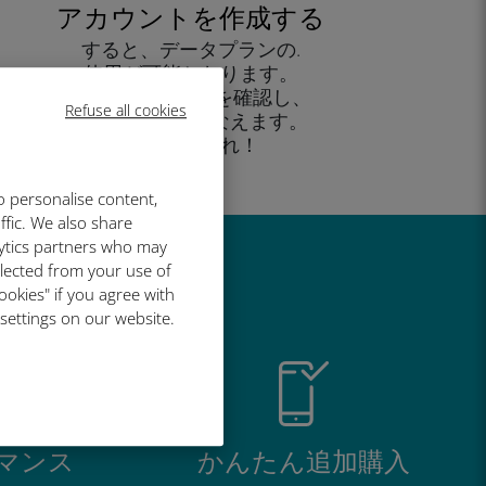
アカウントを作成する
すると、データプランの.
使用が可能となります。
外出先 から残高を確認し、
Refuse all cookies
追加購入がおこなえます。
お楽しみあれ！
o personalise content,
ffic. We also share
lytics partners who may
llected from your use of
い理由
ookies" if you agree with
 settings on our website.
マンス
かんたん追加購入