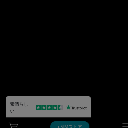
素晴らし
い
Cart Ubigi
Nav
eSIMストア