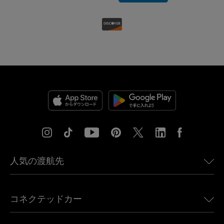
人気の渡航先
アメリカ向けeSIM
コネクテッドカー
ヨーロッパ向けeSIM
日本向けeSIM