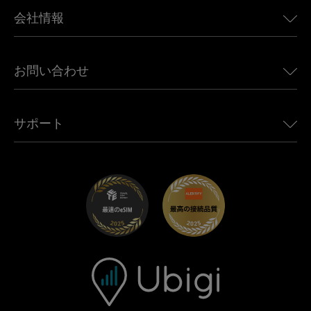
BMW向けUbigi
カナダ向けeSIM
会社情報
Land Rover向けUbigi
ブラジル向けeSIM
Alfa Romeo向けUbigi
タイ向けeSIM
Ubigiについて
Jeep向けUbigi
お問い合わせ
アフリカ向けeSIM
Ubigi関連プレス
Jaguar向けUbigi
すべての目的地を見る
モバイル ネットワーク パートナー
Toyota向けUbigi
従業員をつなぐ
Ubigiアプリ
サポート
Mini向けUbigi
アフェリエイトプログラム
Ubigi.com
Maserati向けUbigi
ディストリビュータープログラム
UbiClub｜ロイヤルティプログラム
始めましょう
Fiat向けUbigi
お友達紹介プログラム
トラブルシューティング
採用情報
ヘルプセンター
お問い合わせ先