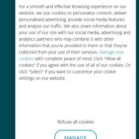
For a smooth and effective browsing experience on our
お客様が普段お使いのキャリアでロ
website, we use cookies to personalise content, deliver
ーミングサービスを使った場合に比
personalised advertising, provide social media features
べて最大で90％の節約が可能です。
and analyse our traffic. We also share information about
your use of our site with our social media, advertising and
analytics partners who may combine it with other
information that you've provided to them or that they've
collected from your use of their services.
Manage your
cookies
with complete peace of mind. Click "Allow all
かんたん追加購入
cookies" if you agree with the use of all of our cookies. Or
click "Select" if you want to customise your cookie
Wi-Fiやデータ残量がなくても、
settings on our website.
Ubigiアプリでデータの追加購入が
可能
Refuse all cookies
手間いらず
MANAGE