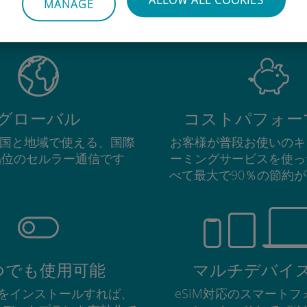
igi International eSIMがすご
MANAGE
グローバル
コストパフォー
の国と地域で使える、国際
お客様が普段お使いのキ
品位のセルラー通信です
ーミングサービスを使っ
べて最大で90％の節約
つでも使用可能
マルチデバイ
Mをインストールすれば、
eSIM対応のスマート