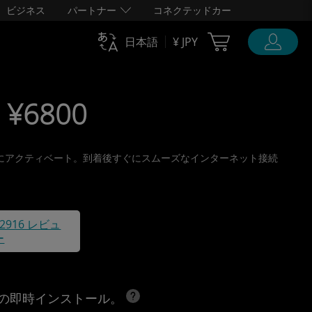
ビジネス
パートナー
コネクテッドカー
Cart Ubigi
日本語
¥ JPY
 ¥6800
、旅行前にアクティベート。到着後すぐにスムーズなインターネット接続
42916 レビュ
ー
への即時インストール。