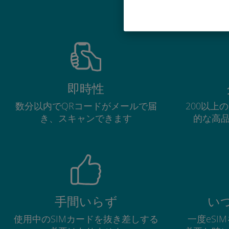
Ub
即時性
数分以内でQRコードがメールで届
200以上
き、スキャンできます
的な高
手間いらず
い
使用中のSIMカードを抜き差しする
一度eSI