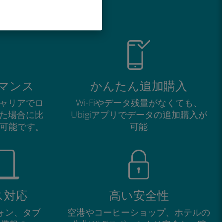
い理由
マンス
かんたん追加購入
ャリアでロ
Wi-Fiやデータ残量がなくても、
た場合に比
Ubigiアプリでデータの追加購入が
が可能です。
可能
ス対応
高い安全性
フォン、タブ
空港やコーヒーショップ、ホテルの