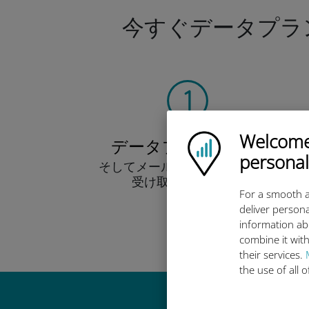
今すぐデータプラ
Welcome!
Ubigi logo
データプランを選ぶ
personal
そしてメール経由でQRコードを
受け取りましょう！
For a smooth a
早い！
deliver persona
information ab
combine it with
their services.
the use of all 