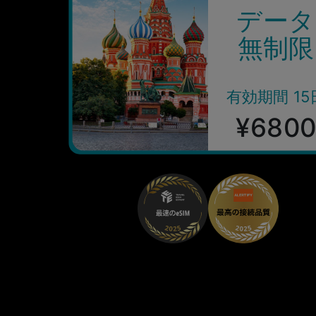
データ
無制限
有効期間 15
¥680