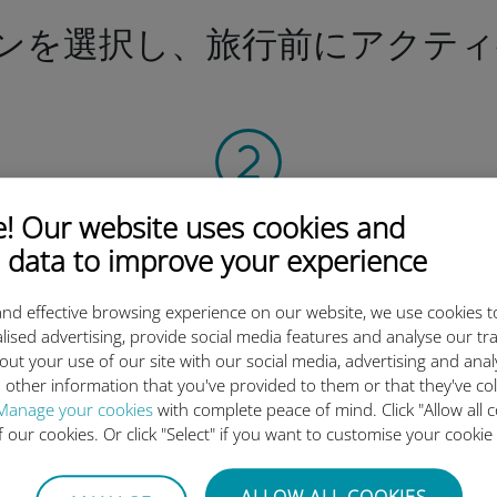
ンを選択し、旅行前にアクティ
 Our website uses cookies and
QRコードを読み込む
 data to improve your experience
そしてデータプラン
を有効化したら、
nd effective browsing experience on our website, we use cookies t
Ubigi eSIMをインストールしま
lised advertising, provide social media features and analyse our tra
しょう シンプル！
out your use of our site with our social media, advertising and ana
 other information that you've provided to them or that they've co
Manage your cookies
with complete peace of mind. Click "Allow all c
of our cookies. Or click "Select" if you want to customise your cookie
ALLOW ALL COOKIES