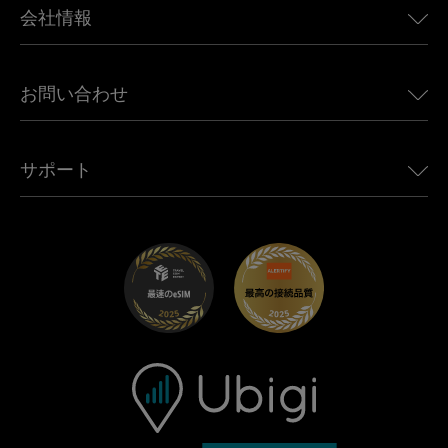
カナダ向けeSIM
会社情報
Land Rover向けUbigi
ブラジル向けeSIM
Alfa Romeo向けUbigi
タイ向けeSIM
Ubigiについて
Jeep向けUbigi
お問い合わせ
アフリカ向けeSIM
Ubigi関連プレス
Jaguar向けUbigi
すべての目的地を見る
モバイル ネットワーク パートナー
Toyota向けUbigi
従業員をつなぐ
Ubigiアプリ
サポート
Mini向けUbigi
アフェリエイトプログラム
Ubigi.com
Maserati向けUbigi
ディストリビュータープログラム
UbiClub｜ロイヤルティプログラム
始めましょう
Fiat向けUbigi
お友達紹介プログラム
トラブルシューティング
採用情報
ヘルプセンター
お問い合わせ先