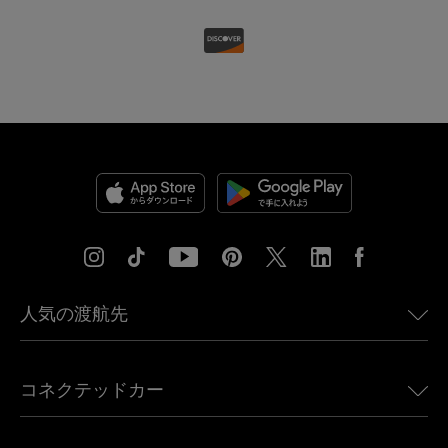
人気の渡航先
アメリカ向けeSIM
コネクテッドカー
ヨーロッパ向けeSIM
日本向けeSIM
BMW向けUbigi