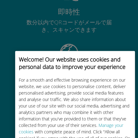
即時性
数分以内でQRコードがメールで届
き、スキャンできます
Welcome! Our website uses cookies and
personal data to improve your experience
グローバル
For a smooth and effective browsing experience on our
200以上の国と地域で使える、国際
website, we use cookies to personalise content, deliver
的な高品位のセルラー通信です
personalised advertising, provide social media features
and analyse our traffic. We also share information about
your use of our site with our social media, advertising and
analytics partners who may combine it with other
information that you've provided to them or that they've
collected from your use of their services.
Manage your
コストパフォーマンス
cookies
with complete peace of mind. Click "Allow all
cookies" if you agree with the use of all of our cookies. Or