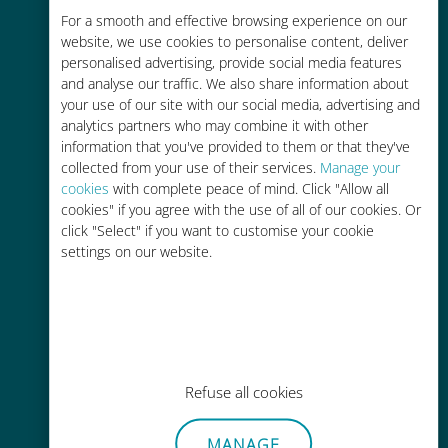
For a smooth and effective browsing experience on our
お客様が普段お使いのキャリアでロ
website, we use cookies to personalise content, deliver
ーミングサービスを使った場合に比
personalised advertising, provide social media features
べて最大で90％の節約が可能です。
and analyse our traffic. We also share information about
your use of our site with our social media, advertising and
analytics partners who may combine it with other
information that you've provided to them or that they've
collected from your use of their services.
Manage your
cookies
with complete peace of mind. Click "Allow all
かんたん追加購入
cookies" if you agree with the use of all of our cookies. Or
click "Select" if you want to customise your cookie
Wi-Fiやデータ残量がなくても、
settings on our website.
Ubigiアプリでデータの追加購入が
可能
Refuse all cookies
手間いらず
MANAGE