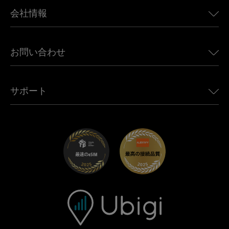
BMW向けUbigi
カナダ向けeSIM
会社情報
Land Rover向けUbigi
ブラジル向けeSIM
Alfa Romeo向けUbigi
タイ向けeSIM
Ubigiについて
Jeep向けUbigi
お問い合わせ
アフリカ向けeSIM
Ubigi関連プレス
Jaguar向けUbigi
すべての目的地を見る
モバイル ネットワーク パートナー
Toyota向けUbigi
従業員をつなぐ
Ubigiアプリ
サポート
Mini向けUbigi
アフェリエイトプログラム
Ubigi.com
Maserati向けUbigi
ディストリビュータープログラム
UbiClub｜ロイヤルティプログラム
始めましょう
Fiat向けUbigi
お友達紹介プログラム
トラブルシューティング
採用情報
ヘルプセンター
お問い合わせ先