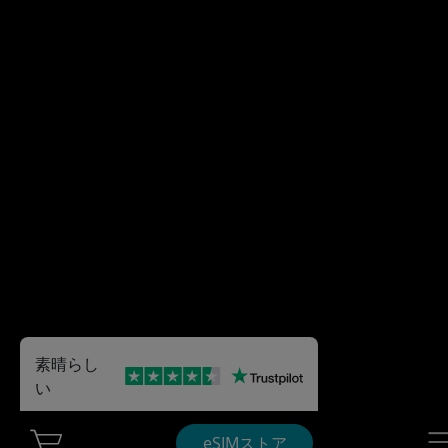
素晴らし
い
Cart Ubigi
Nav
eSIMストア