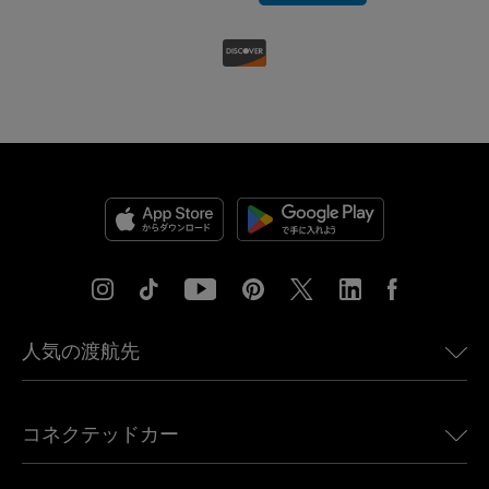
人気の渡航先
アメリカ向けeSIM
コネクテッドカー
ヨーロッパ向けeSIM
日本向けeSIM