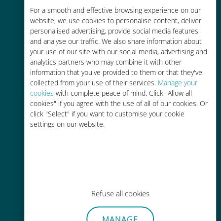
For a smooth and effective browsing experience on our
お客様が普段お使いのキャリアでロ
website, we use cookies to personalise content, deliver
ーミングサービスを使った場合に比
personalised advertising, provide social media features
べて最大で90％の節約が可能です。
and analyse our traffic. We also share information about
your use of our site with our social media, advertising and
analytics partners who may combine it with other
information that you've provided to them or that they've
collected from your use of their services.
Manage your
cookies
with complete peace of mind. Click "Allow all
かんたん追加購入
cookies" if you agree with the use of all of our cookies. Or
click "Select" if you want to customise your cookie
Wi-Fiやデータ残量がなくても、
settings on our website.
Ubigiアプリでデータの追加購入が
可能
Refuse all cookies
手間いらず
MANAGE