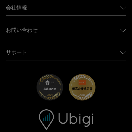
BMW向けUbigi
カナダ向けeSIM
会社情報
Land Rover向けUbigi
ブラジル向けeSIM
Alfa Romeo向けUbigi
タイ向けeSIM
Ubigiについて
Jeep向けUbigi
お問い合わせ
アフリカ向けeSIM
Ubigi関連プレス
Jaguar向けUbigi
すべての目的地を見る
モバイル ネットワーク パートナー
Toyota向けUbigi
従業員をつなぐ
Ubigiアプリ
サポート
Mini向けUbigi
アフェリエイトプログラム
Ubigi.com
Maserati向けUbigi
ディストリビュータープログラム
UbiClub｜ロイヤルティプログラム
始めましょう
Fiat向けUbigi
お友達紹介プログラム
トラブルシューティング
採用情報
ヘルプセンター
お問い合わせ先