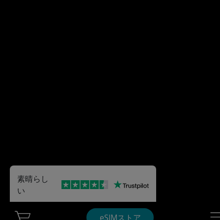
素晴らし
い
Cart Ubigi
Nav
eSIMストア