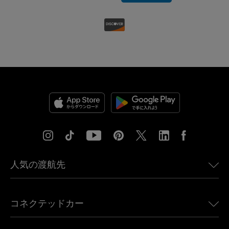
人気の渡航先
アメリカ向けeSIM
コネクテッドカー
ヨーロッパ向けeSIM
日本向けeSIM