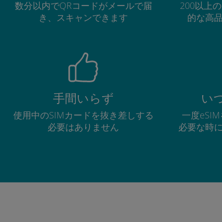
数分以内でQRコードがメールで届
200以上
き、スキャンできます
的な高
手間いらず
い
使用中のSIMカードを抜き差しする
一度eSI
必要はありません
必要な時