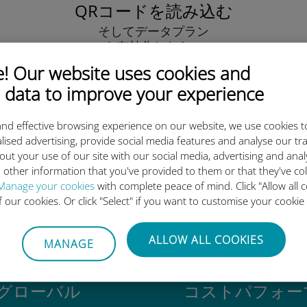
QRコードを読み込む
そしてデータプラン
を有効化したら、
Ubigi eSIMをインストールしま
 Our website uses cookies and
しょう シンプル！
 data to improve your experience
nd effective browsing experience on our website, we use cookies t
lised advertising, provide social media features and analyse our tra
out your use of our site with our social media, advertising and ana
 other information that you've provided to them or that they've co
igi International eSIMがすご
Manage your cookies
with complete peace of mind. Click "Allow all c
of our cookies. Or click "Select" if you want to customise your cookie
ALLOW ALL COOKIES
MANAGE
グローバル
コストパフォー