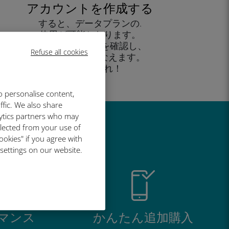
アカウントを作成する
すると、データプランの.
使用が可能となります。
外出先 から残高を確認し、
Refuse all cookies
追加購入がおこなえます。
お楽しみあれ！
o personalise content,
ffic. We also share
lytics partners who may
llected from your use of
い理由
ookies" if you agree with
 settings on our website.
マンス
かんたん追加購入