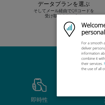
データプランを選ぶ
そしてメール経由でQRコードを
受け取りましょう！
早い！
Welcome!
Ubigi logo
personal
For a smooth a
deliver persona
information ab
combine it with
Ub
their services.
the use of all 
即時性