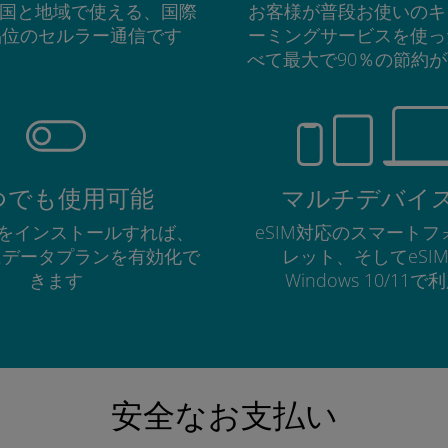
の国と地域で使える、国際
お客様が普段お使いのキ
品位のセルラー通信です
ーミングサービスを使っ
べて最大で90％の節約
つでも使用可能
マルチデバイ
Mをインストールすれば、
eSIM対応のスマート
にデータプランを有効化で
レット、そしてeSI
きます
Windows 10/11
安全なお支払い