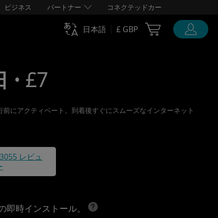
ビジネス
パートナー
コネクテッドカー
Cart Ubigi
日本語
£ GBP
 • £7
取り、旅行前にアクティベート。到着後すぐにスムーズなインターネット
43055 レビュ
ー
への即時インストール。