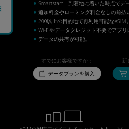
Smartstart – 到着地に着いた
日
追加料金やローミング料金なしの前払
200以上の目的地で再利用可能なeSIM
Wi-Fiやデータクレジット不要でアプ
データの共有が可能。
すでにお客様ですか：
新
データプランを購入