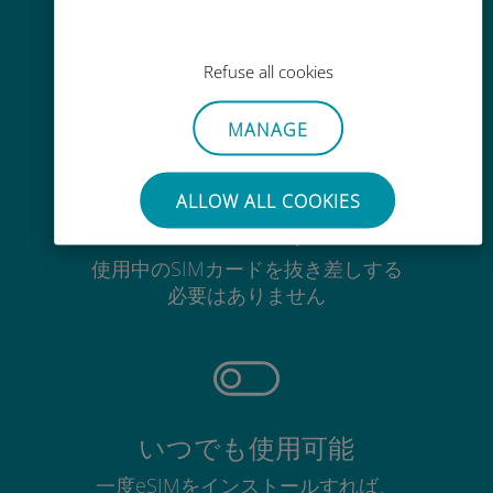
Wi-Fiやデータ残量がなくても、
Ubigiアプリでデータの追加購入が
Refuse all cookies
可能
MANAGE
ALLOW ALL COOKIES
手間いらず
使用中のSIMカードを抜き差しする
必要はありません
いつでも使用可能
一度eSIMをインストールすれば、