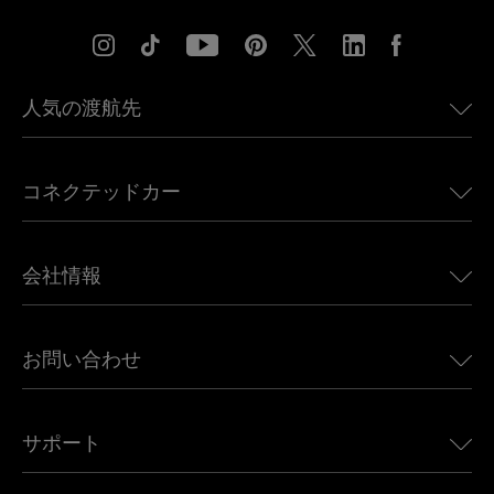
人気の渡航先
アメリカ向けeSIM
コネクテッドカー
ヨーロッパ向けeSIM
日本向けeSIM
BMW向けUbigi
カナダ向けeSIM
会社情報
Land Rover向けUbigi
ブラジル向けeSIM
Alfa Romeo向けUbigi
タイ向けeSIM
Ubigiについて
Jeep向けUbigi
お問い合わせ
アフリカ向けeSIM
Ubigi関連プレス
Jaguar向けUbigi
すべての目的地を見る
モバイル ネットワーク パートナー
Toyota向けUbigi
従業員をつなぐ
Ubigiアプリ
サポート
Mini向けUbigi
アフェリエイトプログラム
Ubigi.com
Maserati向けUbigi
ディストリビュータープログラム