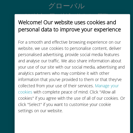
グローバル
200以上の国と地域で使える、国際
Welcome! Our website uses cookies and
的な高品位のセルラー通信です
personal data to improve your experience
For a smooth and effective browsing experience on our
website, we use cookies to personalise content, deliver
personalised advertising, provide social media features
and analyse our traffic. We also share information about
コストパフォーマンス
your use of our site with our social media, advertising and
analytics partners who may combine it with other
お客様が普段お使いのキャリアでロ
information that you've provided to them or that they've
ーミングサービスを使った場合に比
collected from your use of their services.
Manage your
べて最大で90％の節約が可能です。
cookies
with complete peace of mind. Click "Allow all
cookies" if you agree with the use of all of our cookies. Or
click "Select" if you want to customise your cookie
settings on our website.
かんたん追加購入