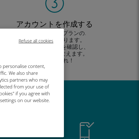
アカウントを作成する
すると、データプランの.
使用が可能となります。
Refuse all cookies
外出先 から残高を確認し、
追加購入がおこなえます。
お楽しみあれ！
o personalise content,
ffic. We also share
lytics partners who may
llected from your use of
ookies" if you agree with
い理由
 settings on our website.