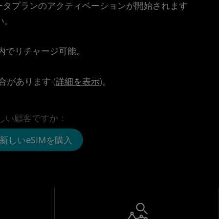
時点でデータプランのアクティベーションが開始されます
い。
。
リ内でリチャージ可能。
があります (
詳細を表示
)。
しい顧客ですか：
新しいeSIMを購入