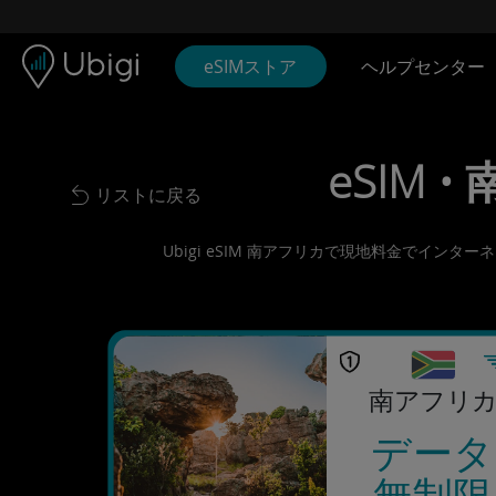
Skip to content
コンテンツ
ナビゲーションバー
フッター
eSIMストア
ヘルプセンター
eSIM •
リストに戻る
Back to list
Ubigi eSIM 南アフリカで現地料金でイン
南アフリ
データ
無制限