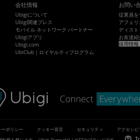
会社情報
お問い
Ubigiについて
従業員を
Ubigi関連プレス
アフェリ
モバイル ネットワーク パートナー
ディスト
Ubigiアプリ
お友達紹
採用情報
Ubigi.com
UbiClub｜ロイヤルティプログラム
シーポリシー
クッキー宣言
セキュリティ
アクセシビ
©無断転載を禁じます。
Ubigi
Transatel | NTT
のブランドです。