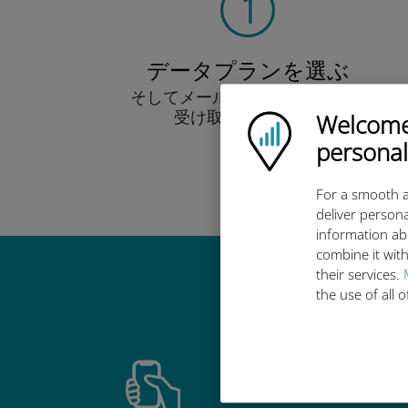
データプランを選ぶ
そしてメール経由でQRコードを
受け取りましょう！
Welcome!
Ubigi logo
早い！
personal
For a smooth a
deliver persona
information ab
combine it with
their services.
Ub
the use of all 