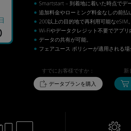
Smartstart – 到着地に着いた
追加料金やローミング料金なしの前払
日
200以上の目的地で再利用可能なeSIM
0
Wi-Fiやデータクレジット不要でアプ
データの共有が可能。
フェアユース ポリシーが適用される場合
すでにお客様ですか：
新
データプランを購入