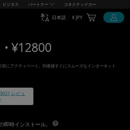
ビジネス
パートナー
コネクテッドカー
Cart Ubigi
日本語
¥ JPY
• ¥12800
取り、旅行前にアクティベート。到着後すぐにスムーズなインターネット
43021 レビュ
ー
への即時インストール。