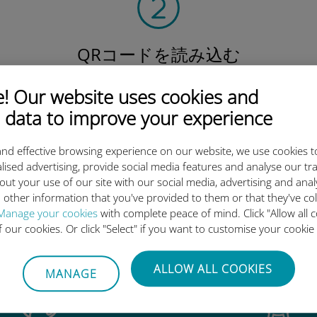
QRコードを読み込む
そしてデータプラン
を有効化したら、
 Our website uses cookies and
Ubigi eSIMをインストールしま
 data to improve your experience
しょう シンプル！
nd effective browsing experience on our website, we use cookies t
lised advertising, provide social media features and analyse our tra
out your use of our site with our social media, advertising and ana
 other information that you've provided to them or that they've co
Manage your cookies
with complete peace of mind. Click "Allow all c
igi International eSIMがすご
of our cookies. Or click "Select" if you want to customise your cookie
ALLOW ALL COOKIES
MANAGE