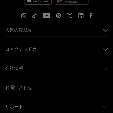
人気の渡航先
アメリカ向けeSIM
コネクテッドカー
ヨーロッパ向けeSIM
日本向けeSIM
BMW向けUbigi
カナダ向けeSIM
会社情報
Land Rover向けUbigi
ブラジル向けeSIM
Alfa Romeo向けUbigi
タイ向けeSIM
Ubigiについて
Jeep向けUbigi
お問い合わせ
アフリカ向けeSIM
Ubigi関連プレス
Jaguar向けUbigi
すべての目的地を見る
モバイル ネットワーク パートナー
Toyota向けUbigi
従業員をつなぐ
Ubigiアプリ
サポート
Mini向けUbigi
アフェリエイトプログラム
Ubigi.com