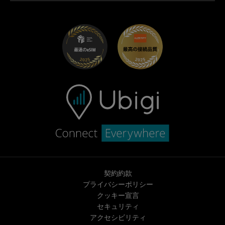
Maserati向けUbigi
ディストリビュータープログラム
UbiClub｜ロイヤルティプログラム
始めましょう
Fiat向けUbigi
お友達紹介プログラム
トラブルシューティング
採用情報
ヘルプセンター
お問い合わせ先
契約約款
プライバシーポリシー
クッキー宣言
セキュリティ
アクセシビリティ