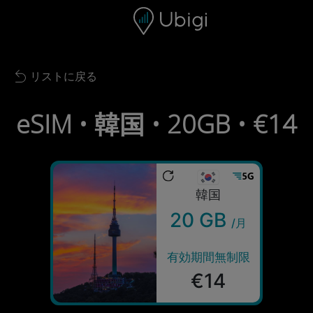
Skip to content
コンテンツ
ナビゲーションバー
フッター
リストに戻る
Back to list
eSIM • 韓国 • 20GB • €14
韓国
20 GB
/月
有効期間無制限
€14