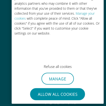
かんたん追加購入
analytics partners who may combine it with other
information that you've provided to them or that they've
Wi-Fiやデータ残量がなくても、
collected from your use of their services.
Manage your
Ubigiアプリでデータの追加購入が
cookies
with complete peace of mind. Click "Allow all
可能
cookies" if you agree with the use of all of our cookies. Or
click "Select" if you want to customise your cookie
settings on our website.
手間いらず
使用中のSIMカードを抜き差しする
Refuse all cookies
必要はありません
MANAGE
ALLOW ALL COOKIES
いつでも使用可能