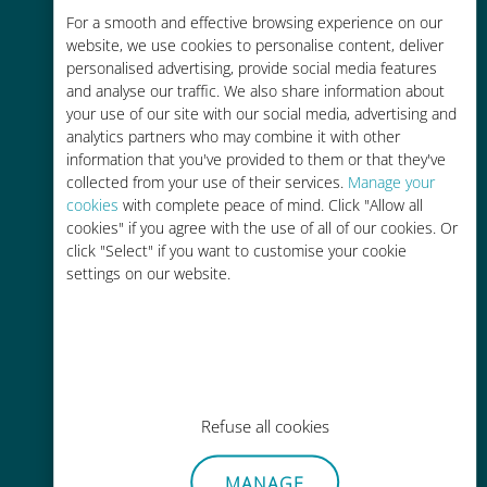
For a smooth and effective browsing experience on our
お客様が普段お使いのキャリアでロ
website, we use cookies to personalise content, deliver
ーミングサービスを使った場合に比
personalised advertising, provide social media features
べて最大で90％の節約が可能です。
and analyse our traffic. We also share information about
your use of our site with our social media, advertising and
analytics partners who may combine it with other
information that you've provided to them or that they've
collected from your use of their services.
Manage your
cookies
with complete peace of mind. Click "Allow all
かんたん追加購入
cookies" if you agree with the use of all of our cookies. Or
click "Select" if you want to customise your cookie
Wi-Fiやデータ残量がなくても、
settings on our website.
Ubigiアプリでデータの追加購入が
可能
Refuse all cookies
手間いらず
MANAGE