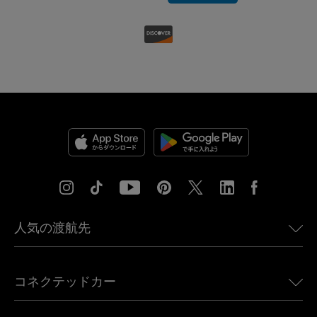
人気の渡航先
アメリカ向けeSIM
コネクテッドカー
ヨーロッパ向けeSIM
日本向けeSIM