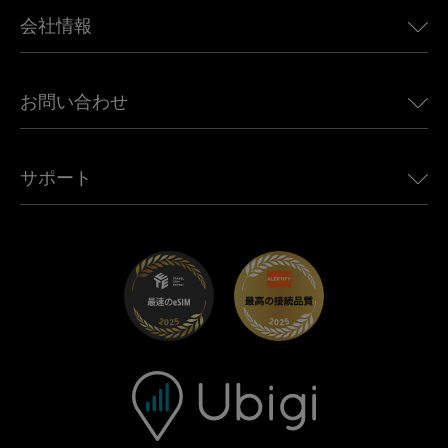
BMW向けUbigi
カナダ向けeSIM
会社情報
Land Rover向けUbigi
ブラジル向けeSIM
Alfa Romeo向けUbigi
タイ向けeSIM
Ubigiについて
Jeep向けUbigi
お問い合わせ
アフリカ向けeSIM
Ubigi関連プレス
Jaguar向けUbigi
すべての目的地を見る
モバイル ネットワーク パートナー
Toyota向けUbigi
従業員をつなぐ
Ubigiアプリ
サポート
Mini向けUbigi
アフェリエイトプログラム
Ubigi.com
Maserati向けUbigi
ディストリビュータープログラム
UbiClub｜ロイヤルティプログラム
始めましょう
Fiat向けUbigi
お友達紹介プログラム
トラブルシューティング
採用情報
ヘルプセンター
お問い合わせ先