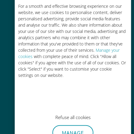
For a smooth and effective browsing experience on our
お客様が普段お使いのキャリアでロ
website, we use cookies to personalise content, deliver
ーミングサービスを使った場合に比
personalised advertising, provide social media features
べて最大で90％の節約が可能です。
and analyse our traffic. We also share information about
your use of our site with our social media, advertising and
analytics partners who may combine it with other
information that you've provided to them or that they've
collected from your use of their services.
Manage your
cookies
with complete peace of mind. Click "Allow all
かんたん追加購入
cookies" if you agree with the use of all of our cookies. Or
click "Select" if you want to customise your cookie
Wi-Fiやデータ残量がなくても、
settings on our website.
Ubigiアプリでデータの追加購入が
可能
Refuse all cookies
手間いらず
MANAGE