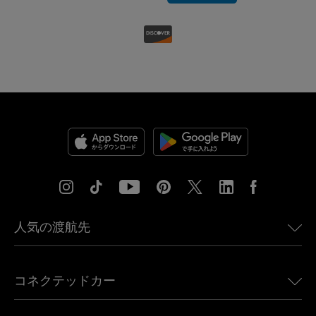
人気の渡航先
アメリカ向けeSIM
コネクテッドカー
ヨーロッパ向けeSIM
日本向けeSIM