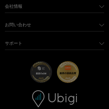
BMW向けUbigi
カナダ向けeSIM
会社情報
Land Rover向けUbigi
ブラジル向けeSIM
Alfa Romeo向けUbigi
タイ向けeSIM
Ubigiについて
Jeep向けUbigi
お問い合わせ
アフリカ向けeSIM
Ubigi関連プレス
Jaguar向けUbigi
すべての目的地を見る
モバイル ネットワーク パートナー
Toyota向けUbigi
従業員をつなぐ
Ubigiアプリ
サポート
Mini向けUbigi
アフェリエイトプログラム
Ubigi.com
Maserati向けUbigi
ディストリビュータープログラム
UbiClub｜ロイヤルティプログラム
始めましょう
Fiat向けUbigi
お友達紹介プログラム
トラブルシューティング
採用情報
ヘルプセンター
お問い合わせ先