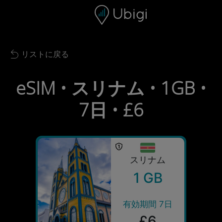
Skip to content
コンテンツ
ナビゲーションバー
フッター
リストに戻る
Back to list
eSIM • スリナム • 1GB •
7日 • £6
スリナム
1 GB
有効期間 7日
£6