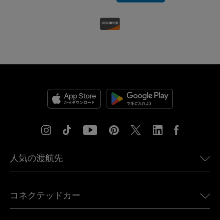
人気の渡航先
アメリカ向けeSIM
コネクテッドカー
ヨーロッパ向けeSIM
日本向けeSIM