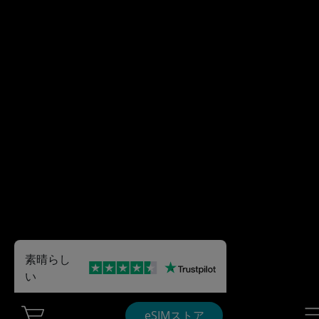
素晴らし
い
Cart Ubigi
Nav
eSIMストア