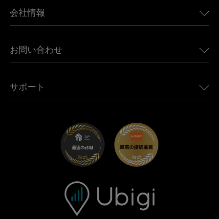
BMW向けUbigi
カナダ向けeSIM
会社情報
Land Rover向けUbigi
ブラジル向けeSIM
Alfa Romeo向けUbigi
タイ向けeSIM
Ubigiについて
Jeep向けUbigi
お問い合わせ
アフリカ向けeSIM
Ubigi関連プレス
Jaguar向けUbigi
すべての目的地を見る
モバイル ネットワーク パートナー
Toyota向けUbigi
従業員をつなぐ
Ubigiアプリ
サポート
Mini向けUbigi
アフェリエイトプログラム
Ubigi.com
Maserati向けUbigi
ディストリビュータープログラム
UbiClub｜ロイヤルティプログラム
始めましょう
Fiat向けUbigi
お友達紹介プログラム
トラブルシューティング
採用情報
ヘルプセンター
お問い合わせ先