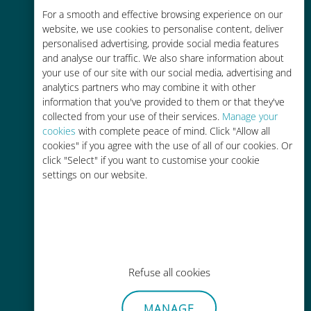
For a smooth and effective browsing experience on our
お客様が普段お使いのキャリアでロ
website, we use cookies to personalise content, deliver
ーミングサービスを使った場合に比
personalised advertising, provide social media features
べて最大で90％の節約が可能です。
and analyse our traffic. We also share information about
your use of our site with our social media, advertising and
analytics partners who may combine it with other
information that you've provided to them or that they've
collected from your use of their services.
Manage your
cookies
with complete peace of mind. Click "Allow all
かんたん追加購入
cookies" if you agree with the use of all of our cookies. Or
click "Select" if you want to customise your cookie
Wi-Fiやデータ残量がなくても、
settings on our website.
Ubigiアプリでデータの追加購入が
可能
Refuse all cookies
手間いらず
MANAGE