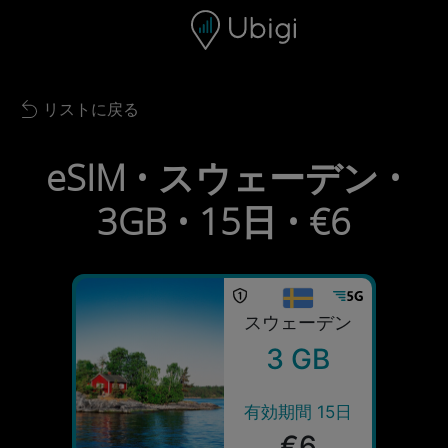
Skip to content
コンテンツ
ナビゲーションバー
フッター
リストに戻る
Back to list
eSIM • スウェーデン •
3GB • 15日 • €6
スウェーデン
3 GB
有効期間 15日
€6