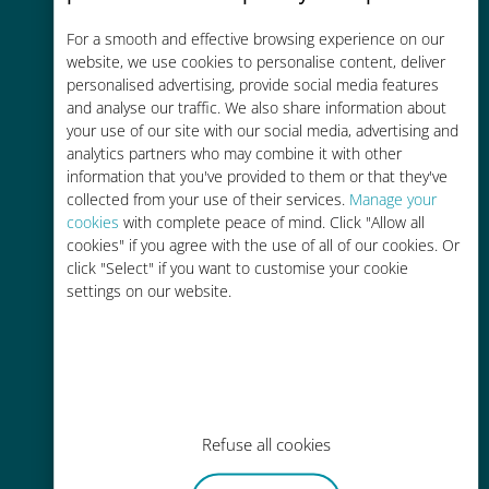
コストパフォーマンス
For a smooth and effective browsing experience on our
お客様が普段お使いのキャリアでロ
website, we use cookies to personalise content, deliver
ーミングサービスを使った場合に比
personalised advertising, provide social media features
and analyse our traffic. We also share information about
べて最大で90％の節約が可能です。
your use of our site with our social media, advertising and
analytics partners who may combine it with other
information that you've provided to them or that they've
collected from your use of their services.
Manage your
cookies
with complete peace of mind. Click "Allow all
cookies" if you agree with the use of all of our cookies. Or
かんたん追加購入
click "Select" if you want to customise your cookie
settings on our website.
Wi-Fiやデータ残量がなくても、
Ubigiアプリでデータの追加購入が
可能
Refuse all cookies