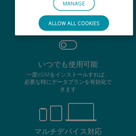
手間いらず
MANAGE
使用中のSIMカードを抜き差しする
必要はありません
ALLOW ALL COOKIES
いつでも使用可能
一度eSIMをインストールすれば、
必要な時にデータプランを有効化で
きます
マルチデバイス対応