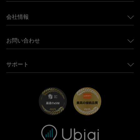
日本向けeSIM
BMW向けUbigi
カナダ向けeSIM
会社情報
Land Rover向けUbigi
ブラジル向けeSIM
Alfa Romeo向けUbigi
タイ向けeSIM
Ubigiについて
Jeep向けUbigi
お問い合わせ
アフリカ向けeSIM
Ubigi関連プレス
Jaguar向けUbigi
すべての目的地を見る
モバイル ネットワーク パートナー
Toyota向けUbigi
従業員をつなぐ
Ubigiアプリ
サポート
Mini向けUbigi
アフェリエイトプログラム
Ubigi.com
Maserati向けUbigi
ディストリビュータープログラム
UbiClub｜ロイヤルティプログラム
始めましょう
Fiat向けUbigi
お友達紹介プログラム
トラブルシューティング
採用情報
ヘルプセンター
お問い合わせ先