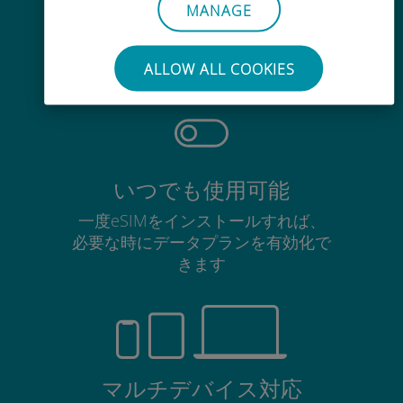
手間いらず
MANAGE
使用中のSIMカードを抜き差しする
必要はありません
ALLOW ALL COOKIES
いつでも使用可能
一度eSIMをインストールすれば、
必要な時にデータプランを有効化で
きます
マルチデバイス対応