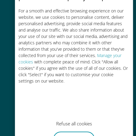
コストパフォーマンス
For a smooth and effective browsing experience on our
お客様が普段お使いのキャリアでロ
website, we use cookies to personalise content, deliver
ーミングサービスを使った場合に比
personalised advertising, provide social media features
and analyse our traffic. We also share information about
べて最大で90％の節約が可能です。
your use of our site with our social media, advertising and
analytics partners who may combine it with other
information that you've provided to them or that they've
collected from your use of their services.
Manage your
cookies
with complete peace of mind. Click "Allow all
cookies" if you agree with the use of all of our cookies. Or
かんたん追加購入
click "Select" if you want to customise your cookie
settings on our website.
Wi-Fiやデータ残量がなくても、
Ubigiアプリでデータの追加購入が
可能
Refuse all cookies