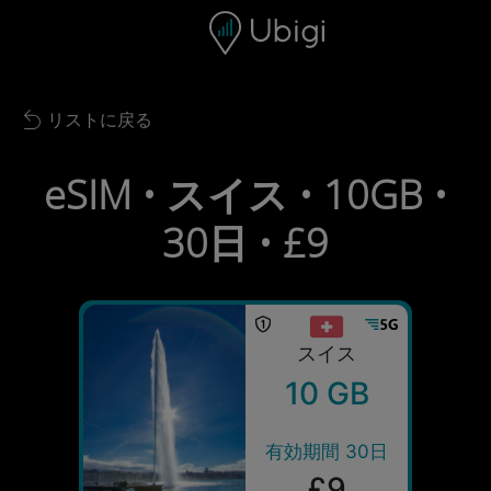
Skip to content
コンテンツ
ナビゲーションバー
フッター
リストに戻る
Back to list
eSIM • スイス • 10GB •
30日 • £9
スイス
10 GB
有効期間 30日
£9