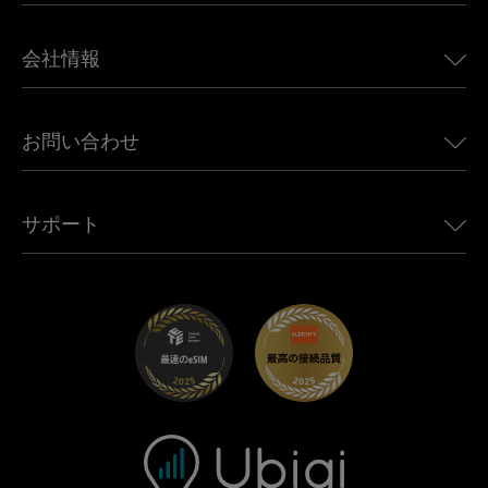
日本向けeSIM
BMW向けUbigi
カナダ向けeSIM
会社情報
Land Rover向けUbigi
ブラジル向けeSIM
Alfa Romeo向けUbigi
タイ向けeSIM
Ubigiについて
Jeep向けUbigi
お問い合わせ
アフリカ向けeSIM
Ubigi関連プレス
Jaguar向けUbigi
すべての目的地を見る
モバイル ネットワーク パートナー
Toyota向けUbigi
従業員をつなぐ
Ubigiアプリ
サポート
Mini向けUbigi
アフェリエイトプログラム
Ubigi.com
Maserati向けUbigi
ディストリビュータープログラム
UbiClub｜ロイヤルティプログラム
始めましょう
Fiat向けUbigi
お友達紹介プログラム
トラブルシューティング
採用情報
ヘルプセンター
お問い合わせ先