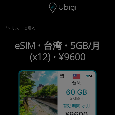
Skip to content
コンテンツ
ナビゲーションバー
フッター
リストに戻る
Back to list
eSIM • 台湾 • 5GB/月
(x12) • ¥9600
台湾
60 GB
5 GB
/月
有効期間 ヶ月
¥9600