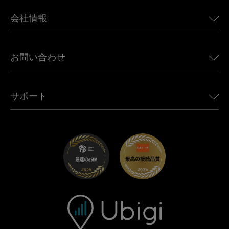
BMW向けUbigi
カナダ向けeSIM
会社情報
Land Rover向けUbigi
ブラジル向けeSIM
Alfa Romeo向けUbigi
タイ向けeSIM
Ubigiについて
Jeep向けUbigi
お問い合わせ
アフリカ向けeSIM
Ubigi関連プレス
Jaguar向けUbigi
すべての目的地を見る
モバイル ネットワーク パートナー
Toyota向けUbigi
従業員をつなぐ
Ubigiアプリ
サポート
Mini向けUbigi
アフェリエイトプログラム
Ubigi.com
Maserati向けUbigi
ディストリビュータープログラム
UbiClub｜ロイヤルティプログラム
始めましょう
Fiat向けUbigi
お友達紹介プログラム
トラブルシューティング
採用情報
ヘルプセンター
お問い合わせ先