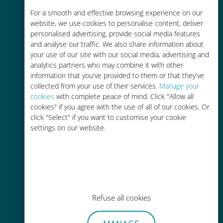
コストパフォーマンス
For a smooth and effective browsing experience on our
お客様が普段お使いのキャリアでロ
website, we use cookies to personalise content, deliver
ーミングサービスを使った場合に比
personalised advertising, provide social media features
べて最大で90％の節約が可能です。
and analyse our traffic. We also share information about
your use of our site with our social media, advertising and
analytics partners who may combine it with other
information that you've provided to them or that they've
collected from your use of their services.
Manage your
cookies
with complete peace of mind. Click "Allow all
cookies" if you agree with the use of all of our cookies. Or
かんたん追加購入
click "Select" if you want to customise your cookie
Wi-Fiやデータ残量がなくても、
settings on our website.
Ubigiアプリでデータの追加購入が
可能
Refuse all cookies
手間いらず