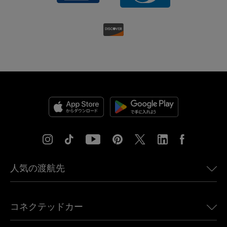
人気の渡航先
アメリカ向けeSIM
コネクテッドカー
ヨーロッパ向けeSIM
日本向けeSIM