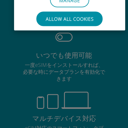
MANAGE
使用中のSIMカードを抜き差しする
必要はありません
ALLOW ALL COOKIES
いつでも使用可能
一度eSIMをインストールすれば、
必要な時にデータプランを有効化で
きます
マルチデバイス対応
eSIM対応のスマートフォン、タブ