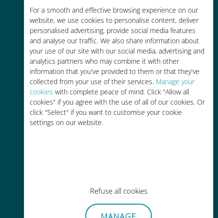
For a smooth and effective browsing experience on our
お客様が普段お使いのキャリアでロ
website, we use cookies to personalise content, deliver
ーミングサービスを使った場合に比
personalised advertising, provide social media features
べて最大で90％の節約が可能です。
and analyse our traffic. We also share information about
your use of our site with our social media, advertising and
analytics partners who may combine it with other
information that you've provided to them or that they've
collected from your use of their services.
Manage your
cookies
with complete peace of mind. Click "Allow all
かんたん追加購入
cookies" if you agree with the use of all of our cookies. Or
click "Select" if you want to customise your cookie
Wi-Fiやデータ残量がなくても、
settings on our website.
Ubigiアプリでデータの追加購入が
可能
Refuse all cookies
手間いらず
MANAGE