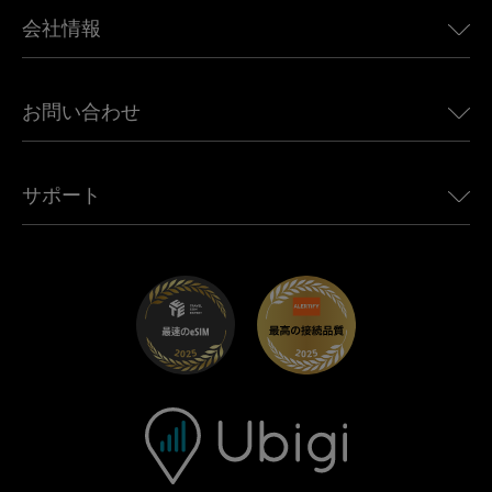
BMW向けUbigi
カナダ向けeSIM
会社情報
Land Rover向けUbigi
ブラジル向けeSIM
Alfa Romeo向けUbigi
タイ向けeSIM
Ubigiについて
Jeep向けUbigi
お問い合わせ
アフリカ向けeSIM
Ubigi関連プレス
Jaguar向けUbigi
すべての目的地を見る
モバイル ネットワーク パートナー
Toyota向けUbigi
従業員をつなぐ
Ubigiアプリ
サポート
Mini向けUbigi
アフェリエイトプログラム
Ubigi.com
Maserati向けUbigi
ディストリビュータープログラム
UbiClub｜ロイヤルティプログラム
始めましょう
Fiat向けUbigi
お友達紹介プログラム
トラブルシューティング
採用情報
ヘルプセンター
お問い合わせ先