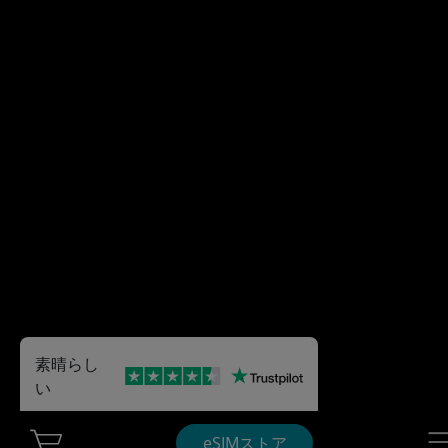
素晴らし
い
Cart Ubigi
Nav
eSIMストア