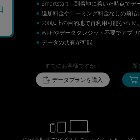
Smartstart – 到着地に着いた
日
追加料金やローミング料金なしの前払
2
200以上の目的地で再利用可能なeSIM
Wi-Fiやデータクレジット不要でアプ
データの共有が可能。
すでにお客様ですか：
新
データプランを購入