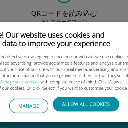
QRコードを読み込む
そしてデータプラン
を有効化したら、
 Our website uses cookies and
Ubigi eSIMをインストールしま
しょう シンプル！
 data to improve your experience
nd effective browsing experience on our website, we use cookies t
lised advertising, provide social media features and analyse our tra
out your use of our site with our social media, advertising and ana
 other information that you've provided to them or that they've co
igi International eSIMがすご
Manage your cookies
with complete peace of mind. Click "Allow all c
of our cookies. Or click "Select" if you want to customise your cookie
ALLOW ALL COOKIES
MANAGE