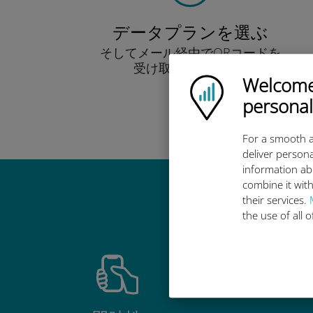
データプランを選ぶ
そしてメール経由でQRコードを
受け取りましょう！
Welcome!
早い！
Ubigi logo
personal
For a smooth a
deliver persona
information ab
combine it with
Ub
their services.
the use of all 