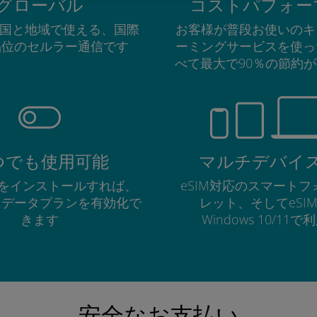
グローバル
コストパフォー
の国と地域で使える、国際
お客様が普段お使いのキ
品位のセルラー通信です
ーミングサービスを使っ
べて最大で90％の節約
つでも使用可能
マルチデバイ
Mをインストールすれば、
eSIM対応のスマート
にデータプランを有効化で
レット、そしてeSI
きます
Windows 10/11
安全なお支払い