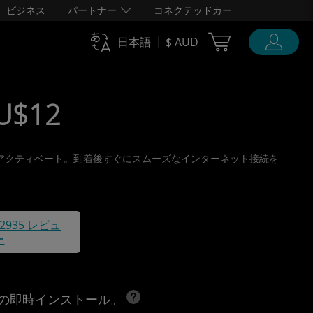
ビジネス
パートナー
コネクテッドカー
Cart Ubigi
日本語
$ AUD
AU$12
旅行前にアクティベート。到着後すぐにスムーズなインターネット接続を
42935 レビュ
ー
への即時インストール。