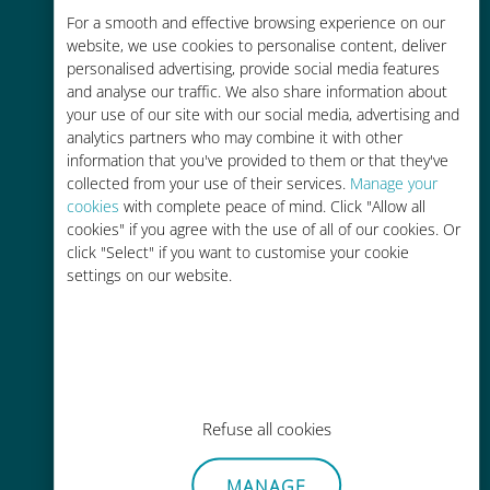
For a smooth and effective browsing experience on our
お客様が普段お使いのキャリアでロ
website, we use cookies to personalise content, deliver
ーミングサービスを使った場合に比
personalised advertising, provide social media features
べて最大で90％の節約が可能です。
and analyse our traffic. We also share information about
your use of our site with our social media, advertising and
analytics partners who may combine it with other
information that you've provided to them or that they've
collected from your use of their services.
Manage your
cookies
with complete peace of mind. Click "Allow all
かんたん追加購入
cookies" if you agree with the use of all of our cookies. Or
click "Select" if you want to customise your cookie
Wi-Fiやデータ残量がなくても、
settings on our website.
Ubigiアプリでデータの追加購入が
可能
Refuse all cookies
手間いらず
MANAGE