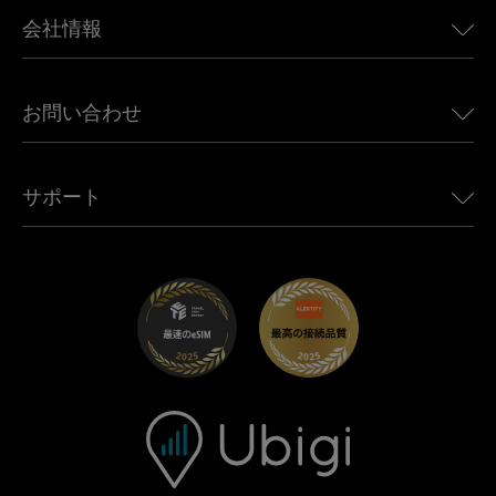
BMW向けUbigi
カナダ向けeSIM
会社情報
Land Rover向けUbigi
ブラジル向けeSIM
Alfa Romeo向けUbigi
タイ向けeSIM
Ubigiについて
Jeep向けUbigi
お問い合わせ
アフリカ向けeSIM
Ubigi関連プレス
Jaguar向けUbigi
すべての目的地を見る
モバイル ネットワーク パートナー
Toyota向けUbigi
従業員をつなぐ
Ubigiアプリ
サポート
Mini向けUbigi
アフェリエイトプログラム
Ubigi.com
Maserati向けUbigi
ディストリビュータープログラム
UbiClub｜ロイヤルティプログラム
始めましょう
Fiat向けUbigi
お友達紹介プログラム
トラブルシューティング
採用情報
ヘルプセンター
お問い合わせ先