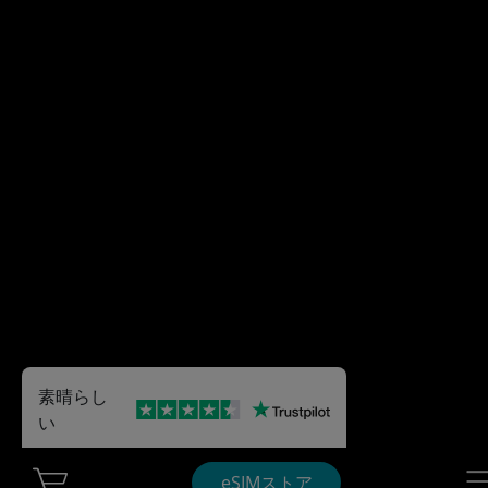
素晴らし
い
Cart Ubigi
Nav
eSIMストア