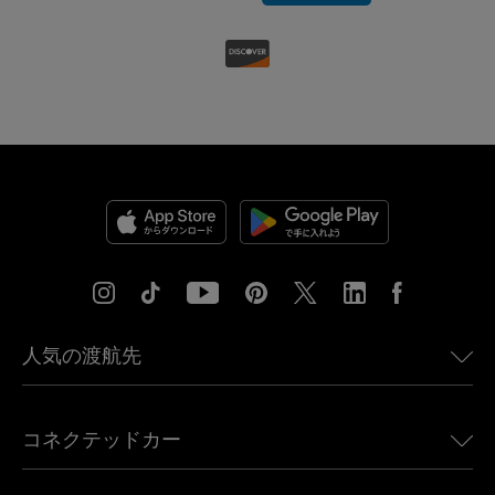
人気の渡航先
アメリカ向けeSIM
コネクテッドカー
ヨーロッパ向けeSIM
日本向けeSIM