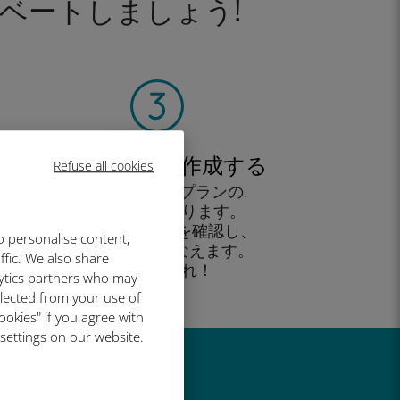
ベートしましょう!
アカウントを作成する
Refuse all cookies
すると、データプランの.
使用が可能となります。
外出先 から残高を確認し、
o personalise content,
追加購入がおこなえます。
ffic. We also share
お楽しみあれ！
lytics partners who may
llected from your use of
ookies" if you agree with
 settings on our website.
い理由