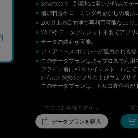
Smartstart – 到着地に着いた
追加料金やローミング料金なしの前払
200以上の目的地で再利用可能なeSIM
Wi-Fiやデータクレジット不要でアプ
日
データの共有が可能。
7
フェアユース ポリシーが適用される場合
このデータプランは北キプロスで利用
フライト前にeSIMをインストールし
からはUbigiのアプリおよびウェブサ
このデータプランは、トルコ在住者が
すでにお客様ですか：
新
データプランを購入