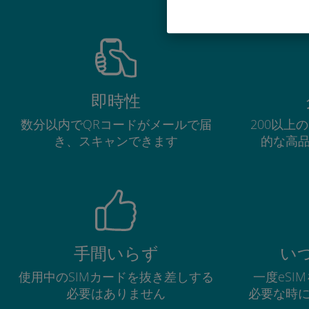
即時性
数分以内でQRコードがメールで届
200以上
き、スキャンできます
的な高
手間いらず
い
使用中のSIMカードを抜き差しする
一度eSI
必要はありません
必要な時