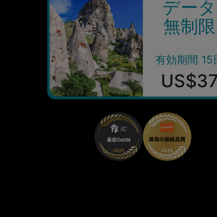
データ
無制限
有効期間 15
US$3