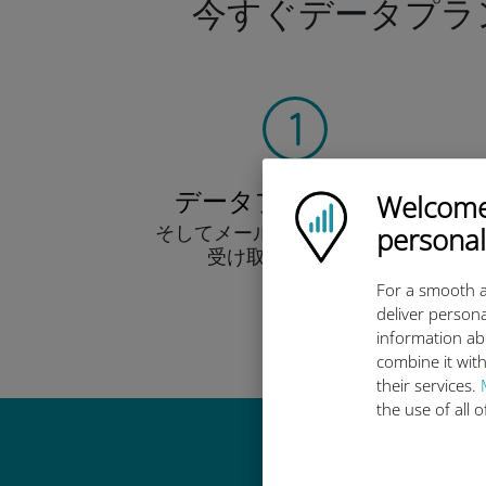
今すぐデータプラ
データプランを選ぶ
Welcome!
Ubigi logo
そしてメール経由でQRコードを
personal
受け取りましょう！
早い！
For a smooth a
deliver persona
information ab
combine it with
their services.
the use of all 
Ub