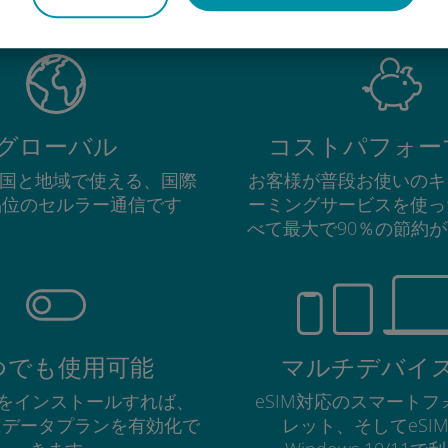
グローバル
コストパフォー
の国と地域で使える、国際
お客様が普段お使いのキ
品位のセルラー通信です
ーミングサービスを使っ
べて最大で90％の節約
つでも使用可能
マルチデバイ
Mをインストールすれば、
eSIM対応のスマート
にデータプランを有効化で
レット、そしてeSI