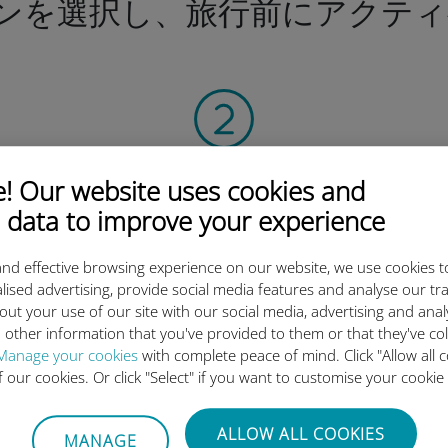
ンを選択し、旅行前にアクティ
QRコードを読み込む
 Our website uses cookies and
そしてデータプラン
 data to improve your experience
を有効化したら、
Ubigi eSIMをインストールしま
nd effective browsing experience on our website, we use cookies t
しょう シンプル！
lised advertising, provide social media features and analyse our tra
out your use of our site with our social media, advertising and ana
 other information that you've provided to them or that they've co
Manage your cookies
with complete peace of mind. Click "Allow all c
of our cookies. Or click "Select" if you want to customise your cookie
igi International eSIMがすご
ALLOW ALL COOKIES
MANAGE