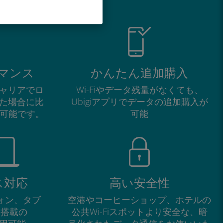
マンス
かんたん追加購入
ャリアでロ
Wi-Fiやデータ残量がなくても、
た場合に比
Ubigiアプリでデータの追加購入が
が可能です。
可能
ス対応
高い安全性
フォン、タブ
空港やコーヒーショップ、ホテルの
M搭載の
公共Wi-Fiスポットより安全な、暗