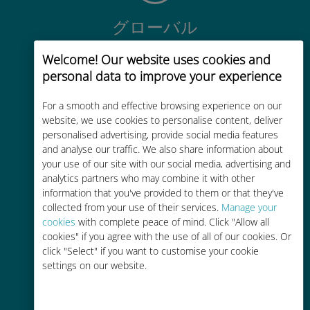
グローバル
200以上の国と地域で使える、国際
Welcome! Our website uses cookies and
的な高品位のセルラー通信です
personal data to improve your experience
For a smooth and effective browsing experience on our
website, we use cookies to personalise content, deliver
personalised advertising, provide social media features
and analyse our traffic. We also share information about
コストパフォーマンス
your use of our site with our social media, advertising and
analytics partners who may combine it with other
お客様が普段お使いのキャリアでロ
information that you've provided to them or that they've
ーミングサービスを使った場合に比
collected from your use of their services.
Manage your
べて最大で90％の節約が可能です。
cookies
with complete peace of mind. Click "Allow all
cookies" if you agree with the use of all of our cookies. Or
click "Select" if you want to customise your cookie
settings on our website.