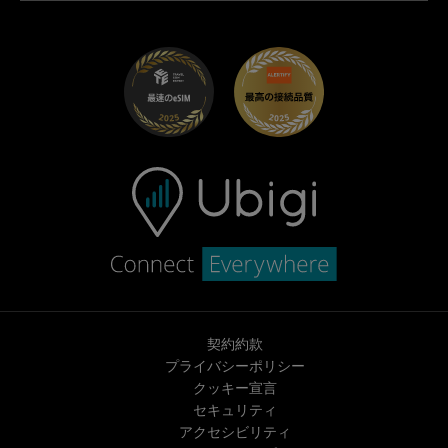
Maserati向けUbigi
ディストリビュータープログラム
UbiClub｜ロイヤルティプログラム
始めましょう
Fiat向けUbigi
お友達紹介プログラム
トラブルシューティング
採用情報
ヘルプセンター
お問い合わせ先
契約約款
プライバシーポリシー
クッキー宣言
セキュリティ
アクセシビリティ