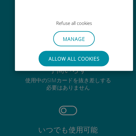
かんたん追加購入
Wi-Fiやデータ残量がなくても、
Ubigiアプリでデータの追加購入が
Refuse all cookies
可能
MANAGE
ALLOW ALL COOKIES
手間いらず
使用中のSIMカードを抜き差しする
必要はありません
いつでも使用可能