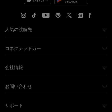
人気の渡航先
アメリカ向けeSIM
コネクテッドカー
ヨーロッパ向けeSIM
日本向けeSIM
BMW向けUbigi
カナダ向けeSIM
会社情報
Land Rover向けUbigi
ブラジル向けeSIM
Alfa Romeo向けUbigi
タイ向けeSIM
Ubigiについて
Jeep向けUbigi
お問い合わせ
アフリカ向けeSIM
Ubigi関連プレス
Jaguar向けUbigi
すべての目的地を見る
モバイル ネットワーク パートナー
Toyota向けUbigi
従業員をつなぐ
Ubigiアプリ
サポート
Mini向けUbigi
アフェリエイトプログラム
Ubigi.com