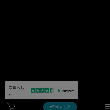
素晴らし
い
Cart Ubigi
Nav
eSIMストア