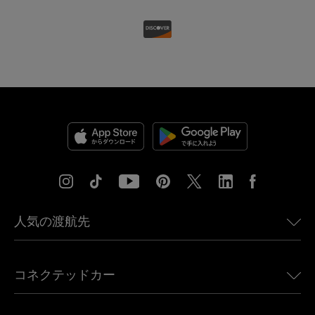
人気の渡航先
アメリカ向けeSIM
コネクテッドカー
ヨーロッパ向けeSIM
日本向けeSIM
BMW向けUbigi