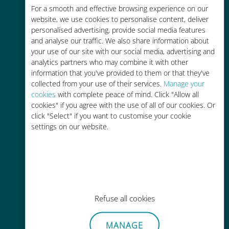
For a smooth and effective browsing experience on our
お客様が普段お使いのキャリアでロ
website, we use cookies to personalise content, deliver
ーミングサービスを使った場合に比
personalised advertising, provide social media features
べて最大で90％の節約が可能です。
and analyse our traffic. We also share information about
your use of our site with our social media, advertising and
analytics partners who may combine it with other
information that you've provided to them or that they've
collected from your use of their services.
Manage your
cookies
with complete peace of mind. Click "Allow all
かんたん追加購入
cookies" if you agree with the use of all of our cookies. Or
click "Select" if you want to customise your cookie
Wi-Fiやデータ残量がなくても、
settings on our website.
Ubigiアプリでデータの追加購入が
可能
Refuse all cookies
手間いらず
MANAGE