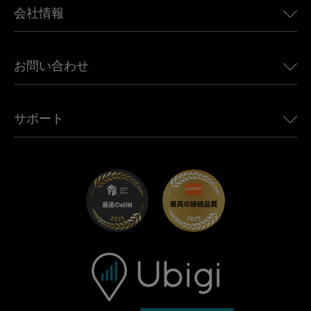
カナダ向けeSIM
会社情報
Land Rover向けUbigi
ブラジル向けeSIM
Alfa Romeo向けUbigi
タイ向けeSIM
Ubigiについて
Jeep向けUbigi
お問い合わせ
アフリカ向けeSIM
Ubigi関連プレス
Jaguar向けUbigi
すべての目的地を見る
モバイル ネットワーク パートナー
Toyota向けUbigi
従業員をつなぐ
Ubigiアプリ
サポート
Mini向けUbigi
アフェリエイトプログラム
Ubigi.com
Maserati向けUbigi
ディストリビュータープログラム
UbiClub｜ロイヤルティプログラム
始めましょう
Fiat向けUbigi
お友達紹介プログラム
トラブルシューティング
採用情報
ヘルプセンター
お問い合わせ先