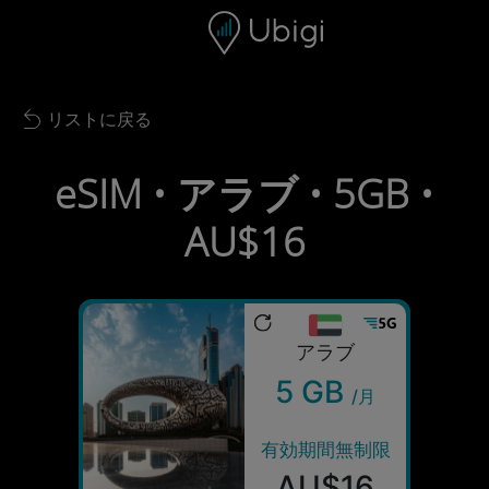
Skip to content
コンテンツ
ナビゲーションバー
フッター
リストに戻る
Back to list
eSIM • アラブ • 5GB •
AU$16
アラブ
5 GB
/月
有効期間無制限
AU$16