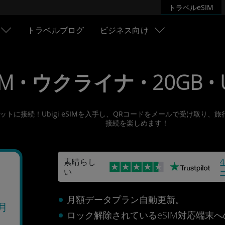
トラベルeSIM
トラベルブログ
ビジネス向け
IM • ウクライナ • 20GB • 
ターネットに接続！Ubigi eSIMを入手し、QRコードをメールで受け
接続を楽しめます！
素晴らし
い
ナ
月額データプラン自動更新。
/月
ロック解除されているeSIM対応端末