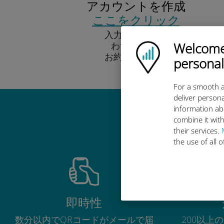
アカウントを作成
ここをクリック
入力する項目は
Welcome!
わずか5つ。
Ubigi logo
お約束します！
personal
For a smooth a
deliver persona
information ab
Ub
combine it with
their services.
the use of all 
即時性
数分以内でQRコードがメールで届
200以上