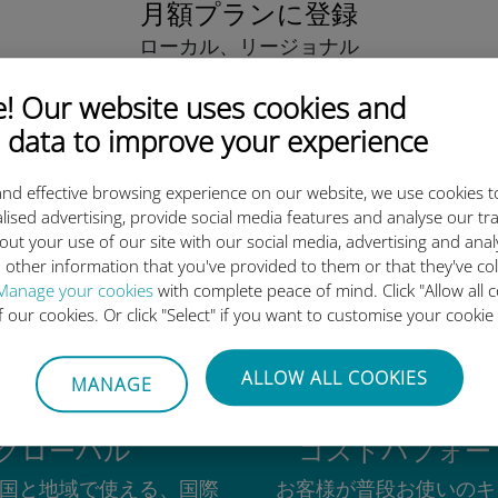
月額プランに登録
ローカル、リージョナル
またはグローバル。
あらゆるニーズに対応します！
 Our website uses cookies and
 data to improve your experience
nd effective browsing experience on our website, we use cookies t
lised advertising, provide social media features and analyse our tra
out your use of our site with our social media, advertising and ana
igi International eSIMがすご
 other information that you've provided to them or that they've co
Manage your cookies
with complete peace of mind. Click "Allow all c
of our cookies. Or click "Select" if you want to customise your cookie
ALLOW ALL COOKIES
MANAGE
グローバル
コストパフォー
の国と地域で使える、国際
お客様が普段お使いのキ