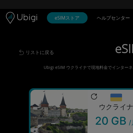
Skip to content
コンテンツ
ナビゲーションバー
フッター
eSIMストア
ヘルプセンター
eS
リストに戻る
Back to list
Ubigi eSIM ウクライナで現地料金でイン
ウクライ
20 GB