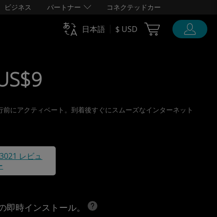
ビジネス
パートナー
コネクテッドカー
Cart Ubigi
日本語
$ USD
US$9
取り、旅行前にアクティベート。到着後すぐにスムーズなインターネット
43021 レビュ
ー
への即時インストール。