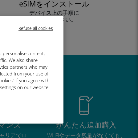
eSIMをインストール
デバイス上の手順に
従ってください。
効率的！
Refuse all cookies
o personalise content,
ffic. We also share
lytics partners who may
い理由
llected from your use of
ookies" if you agree with
 settings on our website.
マンス
かんたん追加購入
ャリアでロ
Wi-Fiやデータ残量がなくても、