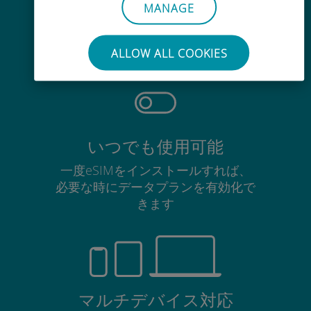
手間いらず
MANAGE
使用中のSIMカードを抜き差しする
必要はありません
ALLOW ALL COOKIES
いつでも使用可能
一度eSIMをインストールすれば、
必要な時にデータプランを有効化で
きます
マルチデバイス対応