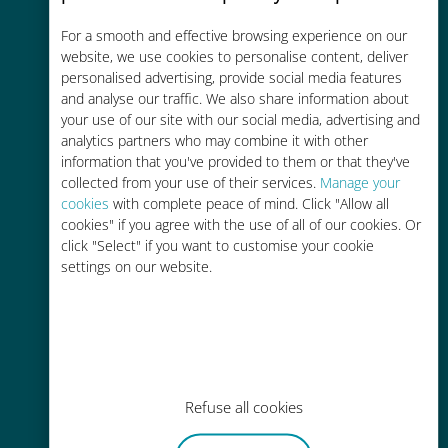
コストパフォーマンス
For a smooth and effective browsing experience on our
お客様が普段お使いのキャリアでロ
website, we use cookies to personalise content, deliver
ーミングサービスを使った場合に比
personalised advertising, provide social media features
and analyse our traffic. We also share information about
べて最大で90％の節約が可能です。
your use of our site with our social media, advertising and
analytics partners who may combine it with other
information that you've provided to them or that they've
collected from your use of their services.
Manage your
cookies
with complete peace of mind. Click "Allow all
cookies" if you agree with the use of all of our cookies. Or
かんたん追加購入
click "Select" if you want to customise your cookie
settings on our website.
Wi-Fiやデータ残量がなくても、
Ubigiアプリでデータの追加購入が
可能
Refuse all cookies