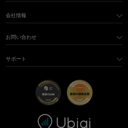
日本向けeSIM
BMW向けUbigi
カナダ向けeSIM
会社情報
Land Rover向けUbigi
ブラジル向けeSIM
Alfa Romeo向けUbigi
タイ向けeSIM
Ubigiについて
Jeep向けUbigi
お問い合わせ
アフリカ向けeSIM
Ubigi関連プレス
Jaguar向けUbigi
すべての目的地を見る
モバイル ネットワーク パートナー
Toyota向けUbigi
従業員をつなぐ
Ubigiアプリ
サポート
Mini向けUbigi
アフェリエイトプログラム
Ubigi.com
Maserati向けUbigi
ディストリビュータープログラム
UbiClub｜ロイヤルティプログラム
始めましょう
Fiat向けUbigi
お友達紹介プログラム
トラブルシューティング
採用情報
ヘルプセンター
お問い合わせ先