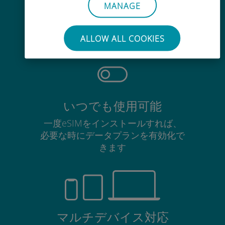
手間いらず
MANAGE
使用中のSIMカードを抜き差しする
必要はありません
ALLOW ALL COOKIES
いつでも使用可能
一度eSIMをインストールすれば、
必要な時にデータプランを有効化で
きます
マルチデバイス対応