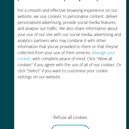
コストパフォーマンス
For a smooth and effective browsing experience on our
お客様が普段お使いのキャリアでロ
website, we use cookies to personalise content, deliver
ーミングサービスを使った場合に比
personalised advertising, provide social media features
and analyse our traffic. We also share information about
べて最大で90％の節約が可能です。
your use of our site with our social media, advertising and
analytics partners who may combine it with other
information that you've provided to them or that they've
collected from your use of their services.
Manage your
cookies
with complete peace of mind. Click "Allow all
cookies" if you agree with the use of all of our cookies. Or
かんたん追加購入
click "Select" if you want to customise your cookie
settings on our website.
Wi-Fiやデータ残量がなくても、
Ubigiアプリでデータの追加購入が
可能
Refuse all cookies