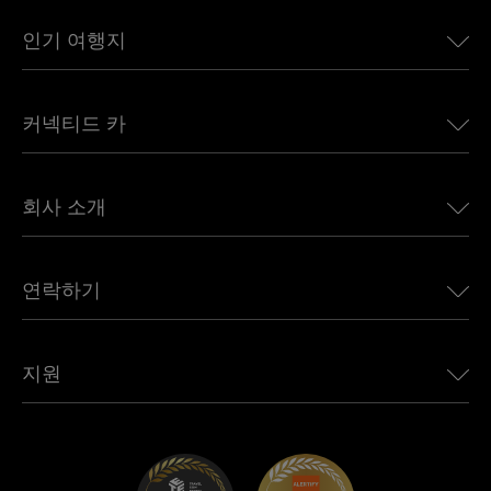
인기 여행지
미국용 eSIM
커넥티드 카
유럽용 eSIM
일본용 eSIM
BMW용 Ubigi
캐나다용 eSIM
회사 소개
Land Rover용 Ubigi
브라질용 eSIM
Alfa Romeo용 Ubigi
태국용 eSIM
우리의 이야기
Jeep용 Ubigi
연락하기
아프리카용 eSIM
언론에 소개된 Ubigi
Jaguar용 Ubigi
모든 목적지 보기
Ubigi 네트워크 파트너
Toyota용 Ubigi
직원 연결
Ubigi 앱
지원
Mini용 Ubigi
제휴 프로그램
Ubigi.com
Maserati용 Ubigi
총판 프로그램
UbiClub – 멤버십 프로그램
시작하기
Fiat용 Ubigi
친구 프로그램 추천
문제 해결
경력 기회