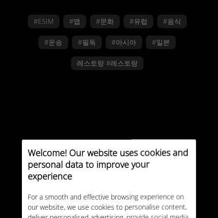
#ESIM
#앱
#문화
#유럽
#음식
#운송
#필독
#아시아
#일본
레스토랑 #레스토랑
Welcome! Our website uses cookies and
personal data to improve your
experience
For a smooth and effective browsing experience on
our website, we use cookies to personalise content,
deliver personalised advertising, provide social media