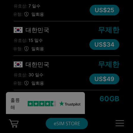
유효성:
7 일수
US$25
유형:
일회용
무제한
대한민국
유효성:
15 일수
US$34
유형:
일회용
무제한
대한민국
유효성:
30 일수
US$49
유형:
일회용
60GB
대한민국
훌륭
해
5GB
/달
유효성:
12 개월
US$49
Cart Ubigi
Navigatio
eSIM STORE
유형:
연간