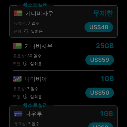
베스트셀러
무제한
기니비사우
유효성:
7 일수
US$48
유형:
일회용
25GB
기니비사우
유효성:
30 일수
US$59
유형:
일회용
1GB
나미비아
유효성:
7 일수
US$50
유형:
일회용
베스트셀러
1GB
나우루
유효성:
7 일수