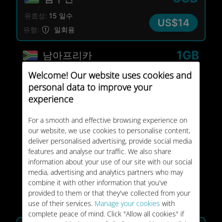
유효성:
15 일수
US$14
유형:
일회용
1GB
남아프리카
유효성:
30 일수
Welcome! Our website uses cookies and
US$5
personal data to improve your
유형:
일회용
experience
3GB
남아프리카
For a smooth and effective browsing experience on
our website, we use cookies to personalise content,
유효성:
15 일수
US$9
deliver personalised advertising, provide social media
유형:
일회용
features and analyse our traffic. We also share
information about your use of our site with our social
10GB
남아프리카
media, advertising and analytics partners who may
combine it with other information that you've
유효성:
7 일수
provided to them or that they've collected from your
US$18
유형:
일회용
use of their services.
Manage your cookies
with
complete peace of mind. Click "Allow all cookies" if
베스트셀러