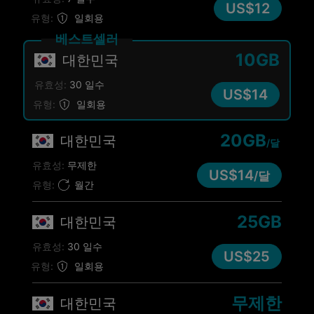
US$12
유형:
일회용
베스트셀러
10GB
대한민국
유효성:
30 일수
US$14
유형:
일회용
20GB
대한민국
/달
유효성:
무제한
US$14
/달
유형:
월간
25GB
대한민국
유효성:
30 일수
US$25
유형:
일회용
무제한
대한민국