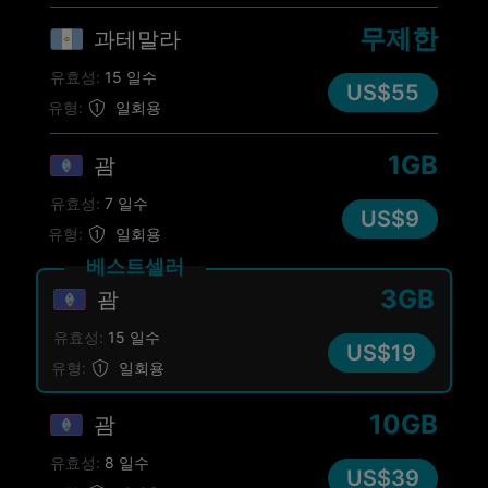
무제한
과테말라
유효성:
15 일수
US$55
유형:
일회용
1GB
괌
유효성:
7 일수
US$9
유형:
일회용
베스트셀러
3GB
괌
유효성:
15 일수
US$19
유형:
일회용
10GB
괌
유효성:
8 일수
US$39