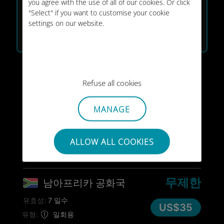
you agree with the use of all of our cookies. Or click
10GB
남아프리카
"Select" if you want to customise your cookie
settings on our website.
유효성:
30 일수
US$20
유형:
일회용
25GB
남아프리카
Refuse all cookies
유효성:
30 일수
US$39
유형:
일회용
MANAGE
50GB
남아프리카
ALLOW ALL COOKIES
유효성:
30 일수
US$55
유형:
일회용
무제한
남아프리카 공화국
유효성:
7 일수
US$35
유형:
일회용