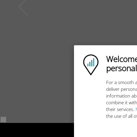
Welcome!
Ubigi logo
personal
For a smooth a
deliver persona
information ab
combine it with
their services.
the use of all 