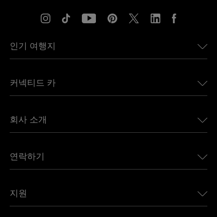
인기 여행지
미국용 eSIM
커넥티드 카
유럽용 eSIM
일본용 eSIM
BMW용 Ubigi
캐나다용 eSIM
회사 소개
Land Rover용 Ubigi
브라질용 eSIM
Alfa Romeo용 Ubigi
태국용 eSIM
우리의 이야기
Jeep용 Ubigi
연락하기
아프리카용 eSIM
언론에 소개된 Ubigi
Jaguar용 Ubigi
모든 목적지 보기
Ubigi 네트워크 파트너
Toyota용 Ubigi
직원 연결
Ubigi 앱
지원
Mini용 Ubigi
제휴 프로그램
Ubigi.com
Maserati용 Ubigi
총판 프로그램