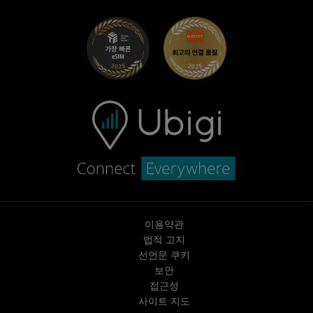
UbiClub – 멤버십 프로그램
시작하기
Fiat용 Ubigi
친구 프로그램 추천
문제 해결
경력 기회
고객 센터
지원팀에 문의
이용약관
법적 고지
선언문 쿠키
보안
접근성
사이트 지도