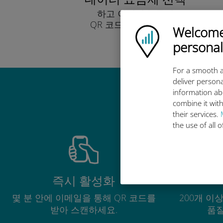
하고 이메일을 통해
QR 코드로 받아보세요.
Welcome!
Ubigi logo
빨리!
personal
For a smooth a
deliver persona
information ab
combine it with
their services.
the use of all 
즉시 활성화
몇 분 안에 이메일을 통해 QR 코드를
200개 이
받아 스캔하세요.
품질