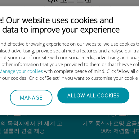
을 클릭해 데이터 요금제를 활성화하고
유비기 eSIM을 설치하세요.
간단합니다!
 Our website uses cookies and
 data to improve your experience
nd effective browsing experience on our website, we use cookies t
lised advertising, provide social media features and analyse our tra
out your use of our site with our social media, advertising and ana
유비기 국제 eSIM이 우수한 이
 other information that you've provided to them or that they've co
Manage your cookies
with complete peace of mind. Click "Allow all c
of our cookies. Or click "Select" if you want to customise your cookie
ALLOW ALL COOKIES
MANAGE
글로벌
비용 효율
상의 목적지에서 전 세계 고
기존 통신사 로밍 요금
 셀룰러 연결 제공
90% 저렴합니다