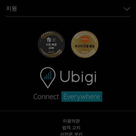
Toyota용 Ubigi
직원 연결
Ubigi 앱
지원
Mini용 Ubigi
제휴 프로그램
Ubigi.com
Maserati용 Ubigi
총판 프로그램
UbiClub – 멤버십 프로그램
시작하기
Fiat용 Ubigi
친구 프로그램 추천
문제 해결
경력 기회
고객 센터
지원팀에 문의
이용약관
법적 고지
선언문 쿠키