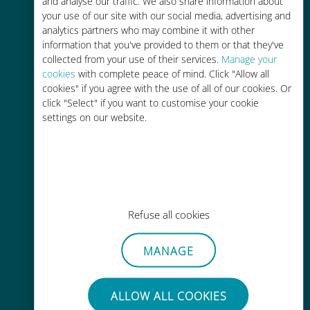
and analyse our traffic. We also share information about
your use of our site with our social media, advertising and
analytics partners who may combine it with other
information that you've provided to them or that they've
collected from your use of their services.
Manage your
cookies
with complete peace of mind. Click "Allow all
cookies" if you agree with the use of all of our cookies. Or
간편한 충전
click "Select" if you want to customise your cookie
Wi-Fi나 남은 데이터가 없어도 Ubigi
settings on our website.
앱을 통해 어디서나 사용 가능
Refuse all cookies
간편한
MANAGE
기존 SIM 카드를 제거할 필요가 없습
니다.
ALLOW ALL COOKIES