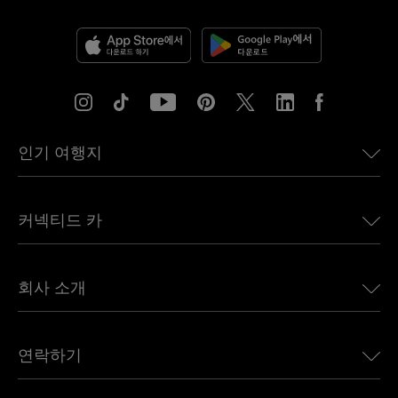
인기 여행지
미국용 eSIM
커넥티드 카
유럽용 eSIM
일본용 eSIM
BMW용 Ubigi
캐나다용 eSIM
회사 소개
Land Rover용 Ubigi
브라질용 eSIM
Alfa Romeo용 Ubigi
태국용 eSIM
우리의 이야기
Jeep용 Ubigi
연락하기
아프리카용 eSIM
언론에 소개된 Ubigi
Jaguar용 Ubigi
모든 목적지 보기
Ubigi 네트워크 파트너